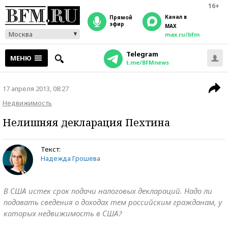
16+
Канал в
прямой
эфир
MAX
Москва
max.ru/bfm
Telegram
МЕНЮ
t.me/BFMnews
17 апреля 2013, 08:27
Недвижимость
Нелишняя декларация Пехтина
Текст:
Надежда Грошева
В США истек срок подачи налоговых деклараций. Надо ли
подавать сведения о доходах тем российским гражданам, у
которых недвижимость в США?