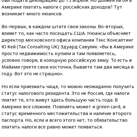
был подать декларацию до 15 апреля. Но должен ли он в
Америке платить налоги с российских доходов? Тут
возникает много нюансов.
Во-первых, в каждом штате свои законы. Во-вторых,
влияет то, как часто посещать США. Нюансы объясняет
директор московского офиса компании Тэкс Консалтинг
Ю Кей (Tax Consalting UK) Эдуард Савуляк: «Вы в Америке
просто недвижимость купили и там появляетесь,
условно говоря, в холодную российскую зиму. То есть в
Майами греете свои косточки, бываете там два месяца в
году. Вот это не страшно».
Но если приезжать чаще, то можно неожиданно получить
статус налогового резидента. Это не Россия, где налоги
платят те, кто живут здесь большую часть года. В
Америке все сложнее. Повлиять может и green card, и
статус временного местожительства и наличие второго
паспорта. Но, если и всего этого нет, то обязательство
платить налоги все равно может появиться.