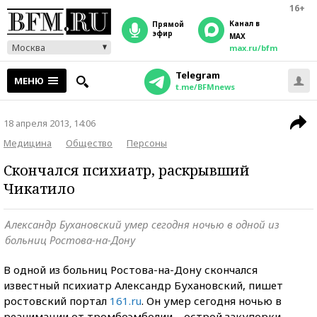
16+
Канал в
прямой
эфир
MAX
Москва
max.ru/bfm
Telegram
МЕНЮ
t.me/BFMnews
18 апреля 2013, 14:06
Медицина
Общество
Персоны
Скончался психиатр, раскрывший
Чикатило
Александр Бухановский умер сегодня ночью в одной из
больниц Ростова-на-Дону
В одной из больниц Ростова-на-Дону скончался
известный психиатр Александр Бухановский, пишет
ростовский портал
161.ru
. Он умер сегодня ночью в
реанимации от тромбоэмболии – острой закупорки