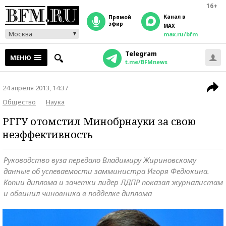
16+
Канал в
прямой
эфир
MAX
Москва
max.ru/bfm
Telegram
МЕНЮ
t.me/BFMnews
24 апреля 2013, 14:37
Общество
Наука
РГГУ отомстил Минобрнауки за свою
неэффективность
Руководство вуза передало Владимиру Жириновскому
данные об успеваемости замминистра Игоря Федюкина.
Копии диплома и зачетки лидер ЛДПР показал журналистам
и обвинил чиновника в подделке диплома