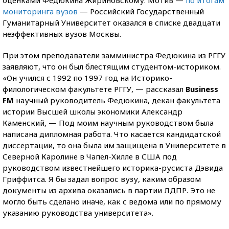
оценками Федюкина Жириновскому. Мотив —
по итогам
мониторинга вузов
— Российский Государственный
Гуманитарный Университет оказался в списке двадцати
неэффективных вузов Москвы.
При этом преподаватели замминистра Федюкина из РГГУ
заявляют, что он был блестящим студентом-историком.
«Он учился с 1992 по 1997 год на Историко-
филологическом факультете РГГУ, — рассказал
Business
FM
научный руководитель Федюкина, декан факультета
истории Высшей школы экономики Александр
Каменский, — Под моим научным руководством была
написана дипломная работа. Что касается кандидатской
диссертации, то она была им защищена в Университете в
Северной Каролине в Чапел-Хилле в США под
руководством известнейшего историка-русиста Дэвида
Гриффитса. Я бы задал вопрос вузу, каким образом
документы из архива оказались в партии ЛДПР. Это не
могло быть сделано иначе, как с ведома или по прямому
указанию руководства университета».