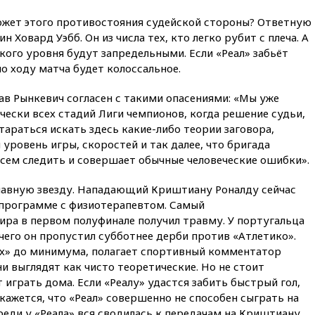
итальянских туристов
жет этого противостояния судейской стороны? Ответную
12:27
Возгорание на Ильском
 Ховард Уэбб. Он из числа тех, кто легко рубит с плеча. А
НПЗ, вызванное атакой БПЛА,
потушили
кого уровня будут запредельными. Если «Реал» забьёт
по ходу матча будет колоссальное.
11:47
Суд оставил под
арестом Rolls-Royce блогера
ав Рынкевич согласен с такими опасениями: «Мы уже
Лерчек
чески всех стадий Лиги чемпионов, когда решение судьи,
11:07
При столкновении
 стараться искать здесь какие-либо теории заговора,
катера и лодки под Самарой
уровень игры, скоростей и так далее, что бригада
погибли два человека
всем следить и совершает обычные человеческие ошибки».
10:27
Движение по трассе
«Новороссия» восстановлено
лавную звезду. Нападающий Криштиану Роналду сейчас
09:55
Силы ПВО перехватили
 программе с физиотерапевтом. Самый
за утро 85 БПЛА над
ра в первом полуфинале получил травму. У португальца
территорией РФ
его он пропустил субботнее дерби против «Атлетико».
09:25
Ильский НПЗ на Кубани
х» до минимума, полагает спортивный комментатор
загорелся после падения
и выглядят как чисто теоретические. Но не стоит
обломков дрона
ет играть дома. Если «Реалу» удастся забить быстрый гол,
08:57
Собянин сообщил о
 кажется, что «Реал» совершенно не способен сыграть на
девяти БПЛА, сбитых на
ереди у «Реала» вся сводилась к передачам на Криштиану