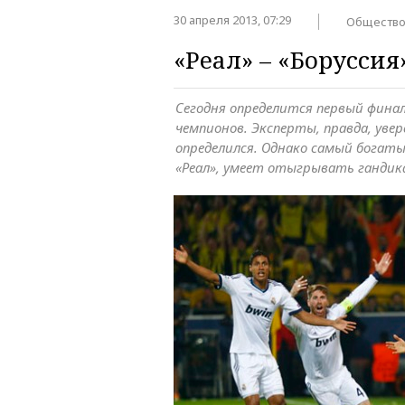
30 апреля 2013, 07:29
Обществ
«Реал» – «Боруссия»
Сегодня определится первый фина
чемпионов. Эксперты, правда, увер
определился. Однако самый богаты
«Реал», умеет отыгрывать гандик