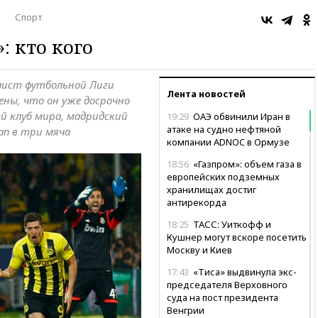
о
Спорт
: кто кого
лист футбольной Лиги
Лента новостей
ены, что он уже досрочно
й клуб мира, мадридский
19:29
ОАЭ обвинили Иран в
атаке на судно нефтяной
ап в три мяча
компании ADNOC в Ормузе
18:56
«Газпром»: объем газа в
европейских подземных
хранилищах достиг
антирекорда
18:25
ТАСС: Уиткофф и
Кушнер могут вскоре посетить
Москву и Киев
17:43
«Тиса» выдвинула экс-
председателя Верховного
суда на пост президента
Венгрии