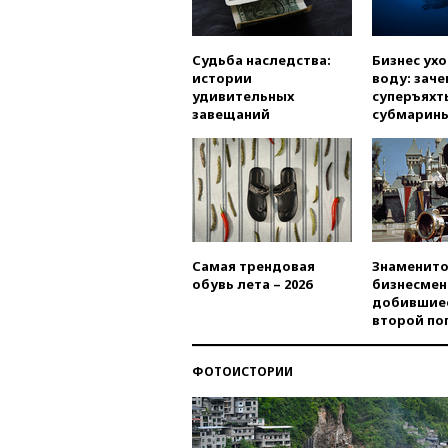
Судьба наследства:
Бизнес ух
истории
воду: заче
удивительных
суперъяхт
завещаний
субмарин
Самая трендовая
Знаменито
обувь лета – 2026
бизнесмен
добившиес
второй по
ФОТОИСТОРИИ