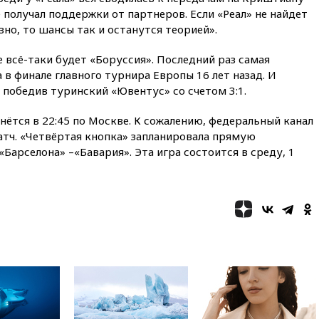
подлете к Москве
 получал поддержки от партнеров. Если «Реал» не найдет
08:42
Силы ПВО сбили почти
зно, то шансы так и останутся теорией».
400 БПЛА над российскими
регионами
ле всё-таки будет «Боруссия». Последний раз самая
в финале главного турнира Европы 16 лет назад. И
08:16
Лукашенко призвал
белорусов покупать избы в
 победив туринский «Ювентус» со счетом 3:1.
селах
нётся в 22:45 по Москве. К сожалению, федеральный канал
07:30
Нигерия стала
атч. «Четвёртая кнопка» запланировала прямую
крупнейшим поставщиком
авиатоплива в Европу
Барселона» –«Бавария». Эта игра состоится в среду, 1
06:30
США и Колумбия
обсуждают координацию
усилий против наркотрафика
05:30
ВМС Испании усилили
присутствие в Сеуте на фоне
миграционного кризиса
03:30
В Минстрое сравнили
качество жилья в Нью-Йорке и
России
02:30
Трамп попросил