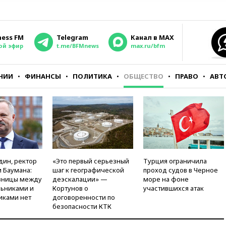
ness FM
Telegram
Канал в MAX
ой эфир
t.me/BFMnews
max.ru/bfm
НИИ
ФИНАНСЫ
ПОЛИТИКА
ОБЩЕСТВО
ПРАВО
АВТ
дин, ректор
«Это первый серьезный
Турция ограничила
 Баумана:
шаг к географической
проход судов в Черное
зницы между
деэскалации» —
море на фоне
ьниками и
Кортунов о
участившихся атак
иками нет
договоренности по
безопасности КТК