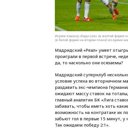
Игроки команд «Боруссия» (в желтой форме н
(в белой форме на втором плане) во время ма
Мадридский «Реал» умеет отыгры
проиграли в первой встрече, неде
да, то насколько они осязаемы?
Мадридский суперклуб несколько 
условие успеха во вторничном ма
раздавить экс-чемпиона Германии
ожидают массу ставок на тоталы,
главный аналитик БК «Лига став
забивать, чтобы иметь хоть какие
возможность на контратаке их по
забьют гол в первые 15 минут, у
Так ожидаем победу 2:1».