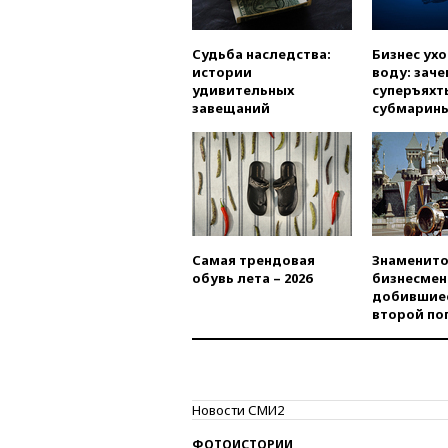
Судьба наследства:
Бизнес ух
истории
воду: заче
удивительных
суперъяхт
завещаний
субмарин
Самая трендовая
Знаменито
обувь лета – 2026
бизнесмен
добившиес
второй по
Новости СМИ2
ФОТОИСТОРИИ