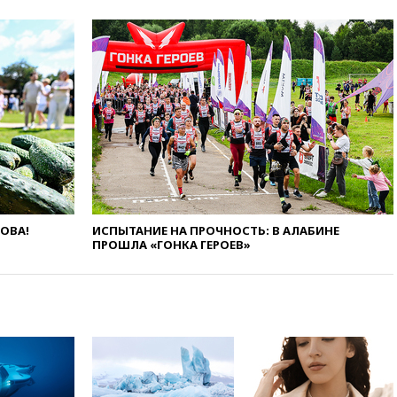
вчера, 22:28
Бессент
анонсировал скорое
соглашение о прекращении
огня США и Ирана
вчера, 22:15
Три человека
получили ножевые ранения
при нападении в Чехии
вчера, 22:00
Путин поручил
выделить средства на новые
РЛС для Белгородской
области
вчера, 21:56
The Atlantic: Маск
отказал Украине в
ЛОВА!
ИСПЫТАНИЕ НА ПРОЧНОСТЬ: В АЛАБИНЕ
использовании Starlink для
ПРОШЛА «ГОНКА ГЕРОЕВ»
атак вглубь РФ
вчера, 21:35
После пожара на
складе в Брянске возбудили
уголовное дело
вчера, 21:26
Лидеры сборной
РФ по гимнастике получили
официальный отказ в визах от
Хорватии