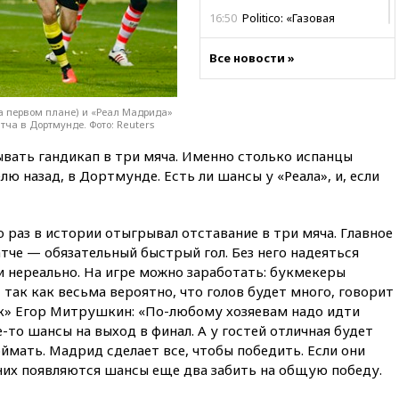
16:50
Politico: «Газовая
авантюра Германии ставит под
угрозу европейскую зиму»
Все новости »
16:16
Беспилотник взорвался
вблизи газопровода в
Болгарии
а первом плане) и «Реал Мадрида»
тча в Дортмунде. Фото: Reuters
15:25
При атаке БПЛА в
Белгородской области погиб
вать гандикап в три мяча. Именно столько испанцы
мирный житель
лю назад, в Дортмунде. Есть ли шансы у «Реала», и, если
14:54
В Аргентине умер отец
футболиста Лионеля Месси
раз в истории отыгрывал отставание в три мяча. Главное
14:43
Турция ограничила
тче — обязательный быстрый гол. Без него надеяться
судоходство в Черном море
 нереально. На игре можно заработать: букмекеры
14:20
Генпрокурором США
 так как весьма вероятно, что голов будет много, говорит
стал Тодд Бланш
ок» Егор Митрушкин: «По-любому хозяевам надо идти
13:37
Пляжи Геленджика
-то шансы на выход в финал. А у гостей отличная будет
закрыты из-за опасности БПЛА
ймать. Мадрид сделает все, чтобы победить. Если они
 них появляются шансы еще два забить на общую победу.
13:03
Испания ввела
погранконтроль для