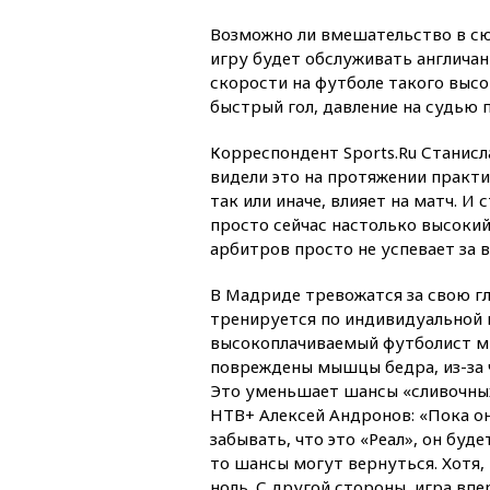
Возможно ли вмешательство в сю
игру будет обслуживать англичанин
скорости на футболе такого высо
быстрый гол, давление на судью 
Корреспондент Sports.Ru Станисл
видели это на протяжении практи
так или иначе, влияет на матч. И
просто сейчас настолько высокий 
арбитров просто не успевает за 
В Мадриде тревожатся за свою г
тренируется по индивидуальной
высокоплачиваемый футболист ми
повреждены мышцы бедра, из-за ч
Это уменьшает шансы «сливочны
НТВ+ Алексей Андронов: «Пока он
забывать, что это «Реал», он буд
то шансы могут вернуться. Хотя,
ноль. С другой стороны, игра вп