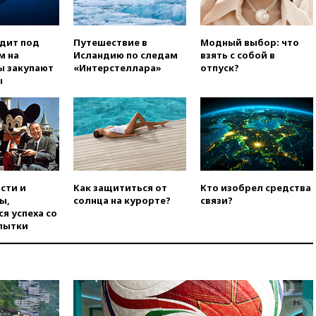
вчера, 21:15
Пентагон
опубликовал 16 новых видео с
одит под
Путешествие в
Модный выбор: что
НЛО
м на
Исландию по следам
взять с собой в
вчера, 21:00
На границе
ы закупают
«Интерстеллара»
отпуск?
Украины с Польшей скопилось
ы
свыше 6,5 тысячи грузовиков
вчера, 20:53
Швыдкой:
«Интервидение» точно
пройдет в 2026 году
вчера, 20:45
ПВО за день
сбила еще 75 украинских
беспилотников над Россией
сти и
Как защититься от
Кто изобрел средства
ы,
солнца на курорте?
связи?
вчера, 20:35
Велосипедист
я успеха со
погиб при атаке FPV-дрона в
пытки
Белгородской области
вчера, 20:30
Лидию Невзорову
заочно арестовали по делу о
финансировании
экстремизма
вчера, 20:20
Суд США