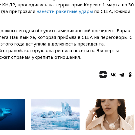
вблизи газопровода в
 КНДР, проводились на территории Кореи с 1 марта по 30
Болгарии
огда пригрозили
нанести ракетные удары
по США, Южной
15:25
При атаке БПЛА в
Белгородской области погиб
мирный житель
олжны сегодня обсудить американский президент Барак
лега Пак Кын Хе, которая прибыла в США на переговоры. С
14:54
В Аргентине умер отец
 этого года вступила в должность президента,
футболиста Лионеля Месси
 страной, которую она решила посетить. Эксперты
14:43
Турция ограничила
может странам укрепить отношения.
судоходство в Черном море
14:20
Генпрокурором США
стал Тодд Бланш
13:37
Пляжи Геленджика
закрыты из-за опасности БПЛА
13:03
Испания ввела
погранконтроль для
итальянских туристов
12:27
Возгорание на Ильском
НПЗ, вызванное атакой БПЛА,
потушили