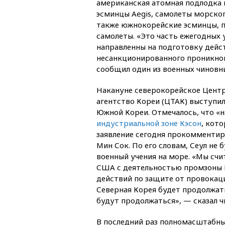
американская атомная подлодка 
эсминцы Aegis, самолеты морског
также южнокорейские эсминцы, 
самолеты. «Это часть ежегодных 
направленны на подготовку дейс
несанкционированного проникно
сообщил один из военных чиновн
Накануне северокорейское Центр
агентство Кореи (ЦТАК) выступи
Южной Кореи. Отмечалось, что «
индустриальной зоне Кэсон
, кот
заявление сегодня прокомменти
Мин Сок. По его словам, Сеул не
военный учения на море. «Мы сч
США с деятельностью промзоны К
действий по защите от провокац
Северная Корея будет продолжат
будут продолжаться», — сказал ч
В последний раз полномасштабны