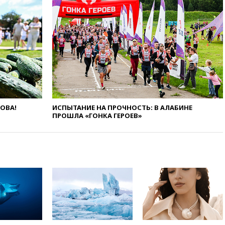
08:16
Лукашенко призвал
белорусов покупать избы в
селах
07:30
Нигерия стала
крупнейшим поставщиком
авиатоплива в Европу
06:30
США и Колумбия
обсуждают координацию
усилий против наркотрафика
05:30
ВМС Испании усилили
ЛОВА!
ИСПЫТАНИЕ НА ПРОЧНОСТЬ: В АЛАБИНЕ
ПРОШЛА «ГОНКА ГЕРОЕВ»
присутствие в Сеуте на фоне
миграционного кризиса
03:30
В Минстрое сравнили
качество жилья в Нью-Йорке и
России
02:30
Трамп попросил
отпустить его с круглого стола
в Госдепе, чтобы «вести
войну»
01:35
Мигрант погиб при