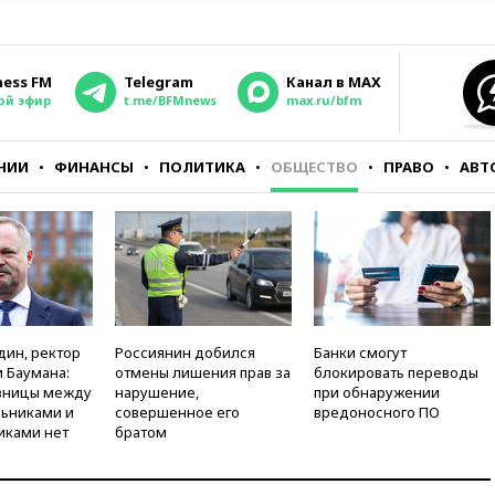
ness FM
Telegram
Канал в MAX
ой эфир
t.me/BFMnews
max.ru/bfm
НИИ
ФИНАНСЫ
ПОЛИТИКА
ОБЩЕСТВО
ПРАВО
АВТ
дин, ректор
Россиянин добился
Банки смогут
 Баумана:
отмены лишения прав за
блокировать переводы
зницы между
нарушение,
при обнаружении
ьниками и
совершенное его
вредоносного ПО
иками нет
братом