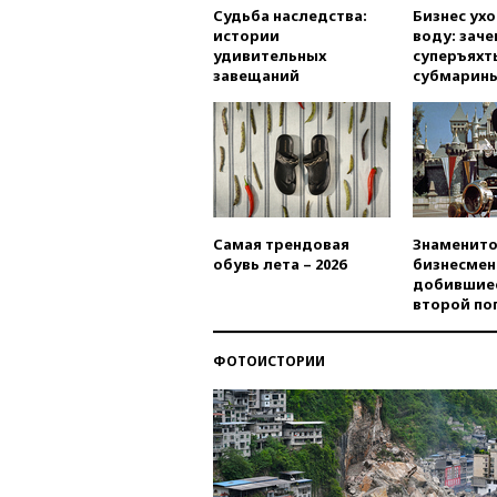
Судьба наследства:
Бизнес ух
истории
воду: заче
удивительных
суперъяхт
завещаний
субмарин
Самая трендовая
Знаменито
обувь лета – 2026
бизнесмен
добившиес
второй по
ФОТОИСТОРИИ