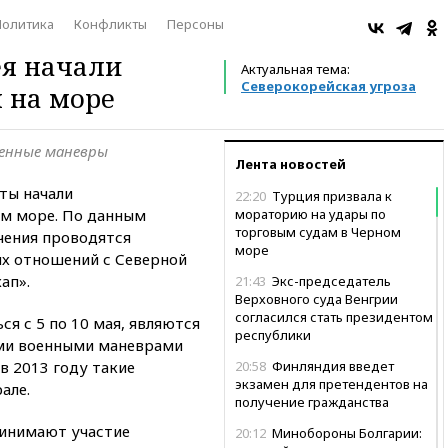
Политика
Конфликты
Персоны
я начали
Актуальная тема:
Северокорейская угроза
 на море
енные маневры
Лента новостей
ты начали
22:20
Турция призвала к
ом море. По данным
мораторию на удары по
торговым судам в Черном
чения проводятся
море
ых отношений с Северной
ап».
21:43
Экс-председатель
Верховного суда Венгрии
согласился стать президентом
я с 5 по 10 мая, являются
республики
ми военными маневрами
в 2013 году такие
20:58
Финляндия введет
экзамен для претендентов на
але.
получение гражданства
ринимают участие
20:12
Минобороны Болгарии: