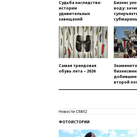
Судьба наследства:
Бизнес ух
истории
воду: заче
удивительных
суперъяхт
завещаний
субмарин
Самая трендовая
Знаменито
обувь лета – 2026
бизнесмен
добившиес
второй по
Новости СМИ2
ФОТОИСТОРИИ