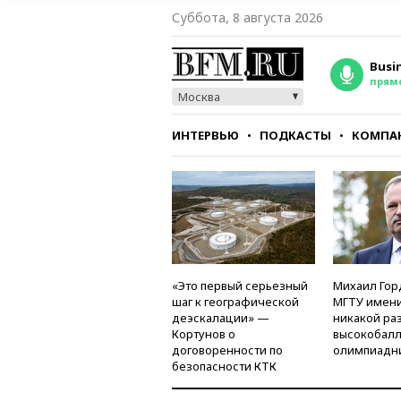
Суббота, 8 августа 2026
Busi
прям
Москва
ИНТЕРВЬЮ
ПОДКАСТЫ
КОМПА
СТИЛЬ
ТЕСТЫ
«Это первый серьезный
Михаил Гор
шаг к географической
МГТУ имени
деэскалации» —
никакой ра
Кортунов о
высокобалл
договоренности по
олимпиадн
безопасности КТК