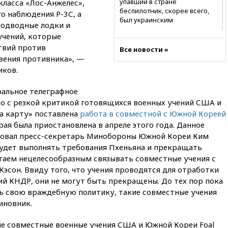
упавший в стране
класса «Лос-Анжелес»,
беспилотник, скорее всего,
о наблюдения Р-3С, а
был украинским
подводные лодки и
учений, которые
19:29
ОАЭ обвинили Иран в
атаке на судно нефтяной
твий против
Все новости »
компании ADNOC в Ормузе
вения противника», —
иков.
18:56
«Газпром»: объем газа в
европейских подземных
хранилищах достиг
альное телеграфное
антирекорда
ло с резкой критикой готовящихся военных учений США и
на карту» поставлена
работа в совместной с Южной Кореей
18:25
ТАСС: Уиткофф и
Кушнер могут вскоре посетить
орая была приостановлена в апреле этого года. Данное
Москву и Киев
ровал пресс-секретарь Минобороны Южной Кореи Ким
 будет выполнять требования Пхеньяна и прекращать
17:43
«Тиса» выдвинула экс-
председателя Верховного
итаем нецелесообразным связывать совместные учения с
суда на пост президента
эсон. Ввиду того, что учения проводятся для отработки
Венгрии
ий КНДР, они не могут быть прекращены. До тех пор пока
16:50
Politico: «Газовая
ь свою враждебную политику, такие совместные учения
авантюра Германии ставит под
иновник.
угрозу европейскую зиму»
е совместные военные учения США и Южной Кореи Foal
16:16
Беспилотник взорвался