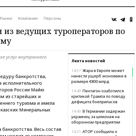
Рынки
Компании
Персоны
 из ведущих туроператоров по
зму
ке услуг внутреннего
Лента новостей
14:57
Жара в Европе может
цедуру банкротства,
нанести ущерб экономике в
размере €800 млрд
а исполнительного
торов России Майю
14:49
Пентагон озаботился
им из старейших и
критикой Трампа по поводу
дефицита боеприпасов
еннего туризма и имела
вказских Минеральных
14:40
В Германии задержан
украинец за шпионаж на
оборонном предприятии
 банкротства. Весь состав
14:21
АТОР сообщила о
ом уходит из компании.