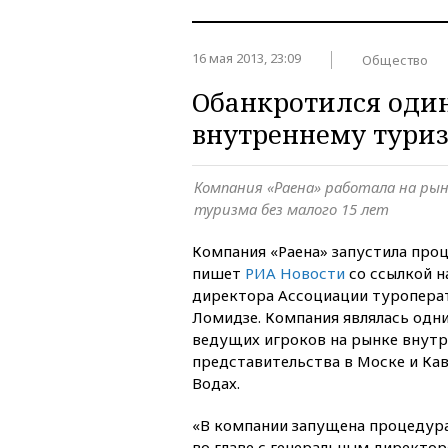
16 мая 2013, 23:09
Общество
Обанкротился один
внутреннему тури
Компания «Раена» работала на рын
туризма без малого 15 лет
Компания «Раена» запустила про
пишет
РИА Новости
со ссылкой н
директора Ассоциации туропера
Ломидзе. Компания являлась одн
ведущих игроков на рынке внутр
представительства в Моске и Ка
Водах.
«В компании запущена процедура
во главе с генеральным директор