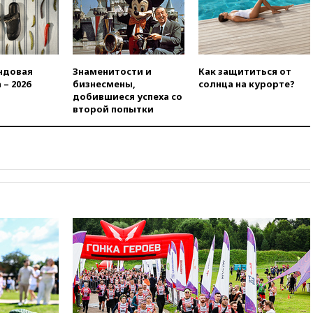
11:58
Politico: США
восстановили обмен
разведданными с Украиной
11:58
Великобритания
ндовая
Знаменитости и
Как защититься от
расширила санкции против
 – 2026
бизнесмены,
солнца на курорте?
России
добившиеся успеха со
второй попытки
11:37
В Ярославской области
обломки БПЛА упали в
резервуары НПЗ
11:19
МИД России ответил на
критику мэра Хиросимы в
годовщину ядерной
бомбардировки
10:57
Оверчук заявил о
сокращении товарооборота
России и Армении на две
трети
10:54
Президент ФИФА
Джанни Инфантино сумел
сохранить пост