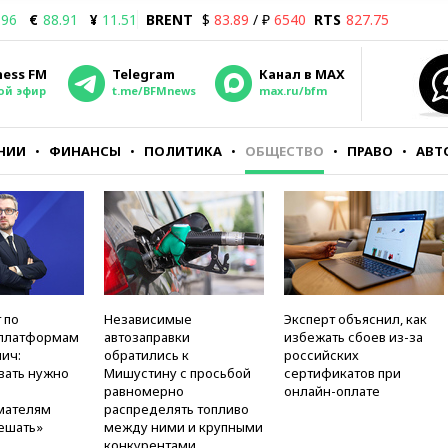
.96
€
88.91
¥
11.51
BRENT
$
83.89
/ ₽
6540
RTS
827.75
ness FM
Telegram
Канал в MAX
ой эфир
t.me/BFMnews
max.ru/bfm
НИИ
ФИНАНСЫ
ПОЛИТИКА
ОБЩЕСТВО
ПРАВО
АВТ
 по
Независимые
Эксперт объяснил, как
платформам
автозаправки
избежать сбоев из-за
ич:
обратились к
российских
вать нужно
Мишустину с просьбой
сертификатов при
равномерно
онлайн-оплате
мателям
распределять топливо
ешать»
между ними и крупными
конкурентами