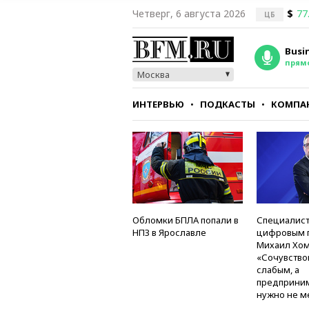
Четверг, 6 августа 2026
$
77
ЦБ
Busi
прям
Москва
ИНТЕРВЬЮ
ПОДКАСТЫ
КОМПА
СТИЛЬ
ТЕСТЫ
Обломки БПЛА попали в
Специалист
НПЗ в Ярославле
цифровым 
Михаил Хом
«Сочувство
слабым, а
предприни
нужно не м