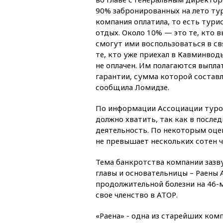
90% забронированных на лето ту
компания оплатила, то есть тури
отдых. Около 10% — это те, кто в
смогут ими воспользоваться в св
те, кто уже приехал в Кавминводы
не оплачен. Им полагаются выпла
гарантии, сумма которой составл
сообщила Ломидзе.
По информации Ассоциации туроп
должно хватить, так как в после
деятельность. По некоторым оце
не превышает нескольких сотен ч
Тема банкротства компании зазву
главы и основательницы – Раены 
продолжительной болезни на 46-м
свое членство в АТОР.
«Раена» - одна из старейших ком