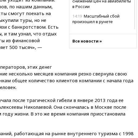
снижении цен на авиабилеты
ров, по нашим данным,
в России
сты смогут поехать на
14:19
Масштабный сбой
ыкупили туры, но не
произошел в рунете
язи с банкротством. Есть
14:14
«Ведомости»: Озон банк
, и там узнал, что отдых
не пострадает от британских
ты из финансовой
Все новости »
санкций
яет 500 тысяч», —
13:58
Медведев назвал
Японию вассалом США
ераторов, этих денег
13:45
В Петербурге достроили
новый тоннель зеленой ветки
дние несколько месяцев компания резко свернула свою
метро
нкам общее количество клиентов компании с начала года
еловек.
13:38
В эфире «Радиостанции
Судного дня» прозвучали три
сообщения
чала после трагической гибели в янвере 2013 года ее
Алексеевы Николаевой. Она скончалась в Москве после
13:29
Восемь человек
 году жизни. В это же время компания приостановила
пострадали при наезде
автомобиля на толпу в Омске
13:19
WP: Трамп определился
паний, работающая на рынке внутреннего туризма с 1998
со своим преемником