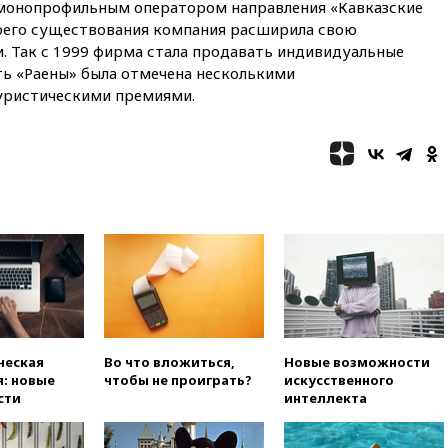
и монопрофильным оператором направления «Кавказские
13:13
СК возбудил дело по
оего существования компания расширила свою
факту гибели женщины и
и. Так с 1999 фирма стала продавать индивидуальные
ребенка в Раменском
ть «Раены» была отмечена несколькими
12:57
В Луганске при ракетном
уристическими премиями.
ударе ВСУ по складу
пострадали пять человек
12:44
МВД: число
преступлений, связанных с
отмыванием денег, достигло
рекордного показателя
12:40
В Подмосковье
женщина и трехлетний
ребенок погибли при падении
из окна
12:22
В России с 1 сентября
изменятся билеты на
общественный транспорт
ческая
Во что вложиться,
Новые возможности
: новые
чтобы не проиграть?
искусственного
12:15
Иран и Оман
сти
интеллекта
согласовали главные пункты
сделки по открытию
Ормузского пролива