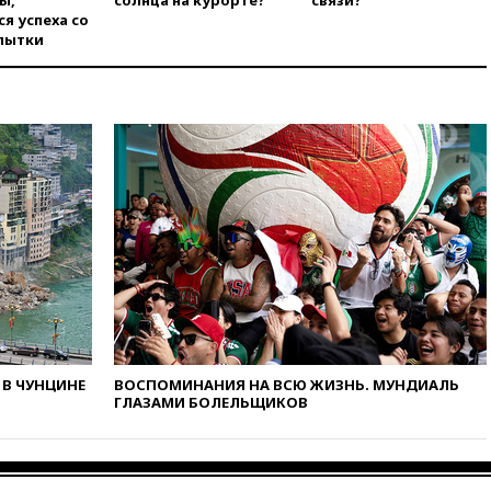
ы,
солнца на курорте?
связи?
вчера, 20:35
Велосипедист
я успеха со
погиб при атаке FPV-дрона в
пытки
Белгородской области
вчера, 20:30
Лидию Невзорову
заочно арестовали по делу о
финансировании
экстремизма
вчера, 20:20
Суд США
постановил остановить
строительство бального зала в
Белом доме
вчера, 20:15
Сенат США
одобрил ужесточение
санкций против России и
Ирана
вчера, 20:00
СК возбудил дело
против журналистки Катерины
В ЧУНЦИНЕ
ВОСПОМИНАНИЯ НА ВСЮ ЖИЗНЬ. МУНДИАЛЬ
Гордеевой о фейках о ВС
ГЛАЗАМИ БОЛЕЛЬЩИКОВ
России
вчера, 19:45
ISU предоставил
нейтральный статус