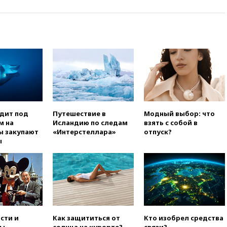
атак вглубь РФ
вчера, 21:35
После пожара на
складе в Брянске возбудили
уголовное дело
вчера, 21:26
Лидеры сборной
РФ по гимнастике получили
официальный отказ в визах от
Хорватии
вчера, 21:15
Пентагон
опубликовал 16 новых видео с
НЛО
одит под
Путешествие в
Модный выбор: что
м на
Исландию по следам
взять с собой в
вчера, 21:00
На границе
ы закупают
«Интерстеллара»
отпуск?
Украины с Польшей скопилось
ы
свыше 6,5 тысячи грузовиков
вчера, 20:53
Швыдкой:
«Интервидение» точно
пройдет в 2026 году
вчера, 20:45
ПВО за день
сбила еще 75 украинских
беспилотников над Россией
сти и
Как защититься от
Кто изобрел средства