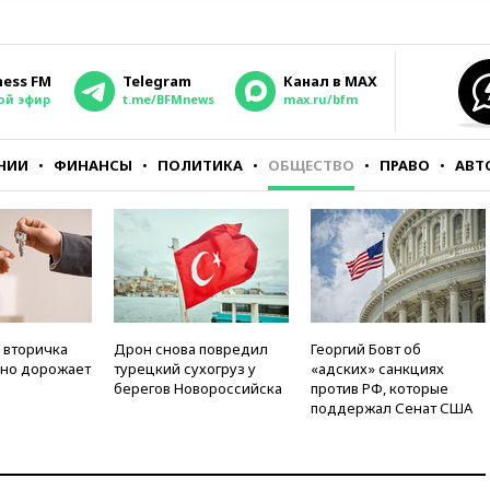
ness FM
Telegram
Канал в MAX
ой эфир
t.me/BFMnews
max.ru/bfm
НИИ
ФИНАНСЫ
ПОЛИТИКА
ОБЩЕСТВО
ПРАВО
АВТ
 вторичка
Дрон снова повредил
Георгий Бовт об
но дорожает
турецкий сухогруз у
«адских» санкциях
берегов Новороссийска
против РФ, которые
поддержал Сенат США