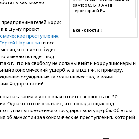
аботать как можно
за утро 85 БПЛА над
территорией РФ
09:25
Ильский НПЗ на Кубани
м предпринимателей Борис
загорелся после падения
ти в Думу проект
Все новости »
обломков дрона
номические преступления
.
08:57
Собянин сообщил о
 Сергей Нарышкин
и все
девяти БПЛА, сбитых на
метив, что нужно будет
подлете к Москве
кто именно попадет под
08:42
Силы ПВО сбили почти
читают, что на свободу не должны выйти коррупционеры и
400 БПЛА над российскими
льный экономический ущерб. А в МВД РФ, к примеру,
регионами
ождению осужденных за мошенничество, к коим
08:16
Лукашенко призвал
хаил Ходорковский.
белорусов покупать избы в
селах
ены наказания и уголовная ответственность по 50
ии. Однако это не означает, что попадающих под
07:30
Нигерия стала
крупнейшим поставщиком
 от уплаты понесенного государством ущерба. Об этом
авиатоплива в Европу
ия об амнистии за экономические преступления, который
06:30
США и Колумбия
обсуждают координацию
усилий против наркотрафика