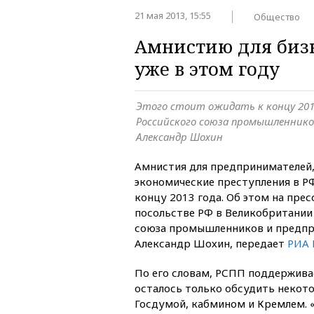
21 мая 2013, 15:55
Общество
Амнистию для бизн
уже в этом году
Этого стоит ожидать к концу 201
Российского союза промышленник
Александр Шохин
Амнистия для предпринимателей
экономические преступления в Р
концу 2013 года. Об этом на пре
посольстве РФ в Великобритании 
союза промышленников и предпр
Александр Шохин, передает
РИА 
По его словам, РСПП поддержива
осталось только обсудить некото
Госдумой, кабмином и Кремлем. 