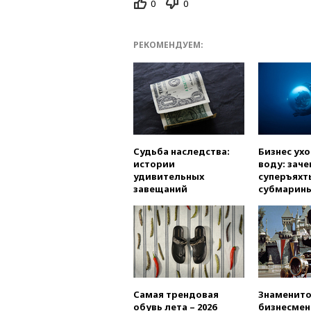
0
0
РЕКОМЕНДУЕМ:
Судьба наследства:
Бизнес ух
истории
воду: заче
удивительных
суперъяхт
завещаний
субмарин
Самая трендовая
Знаменито
обувь лета – 2026
бизнесмен