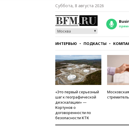
Суббота, 8 августа 2026
Busi
прям
Москва
ИНТЕРВЬЮ
ПОДКАСТЫ
КОМПА
СТИЛЬ
ТЕСТЫ
«Это первый серьезный
Московская
шаг к географической
стремитель
деэскалации» —
Кортунов о
договоренности по
безопасности КТК