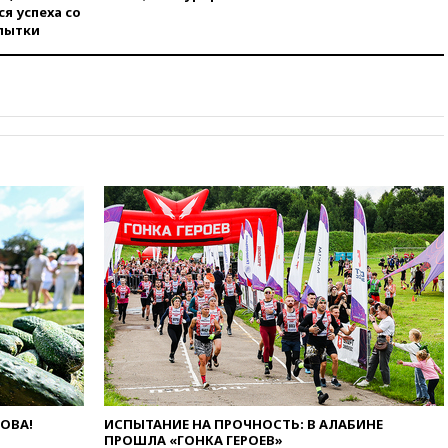
вчера, 22:59
На башню
я успеха со
ресторана «Армения» в
пытки
Москве вернут утраченную
скульптуру балерины
вчера, 22:45
Литовец
протаранил погранпункт при
попытке попасть в Россию
вчера, 22:28
Бессент
анонсировал скорое
соглашение о прекращении
огня США и Ирана
вчера, 22:15
Три человека
получили ножевые ранения
при нападении в Чехии
вчера, 22:00
Путин поручил
выделить средства на новые
РЛС для Белгородской
области
вчера, 21:56
The Atlantic: Маск
отказал Украине в
ЛОВА!
ИСПЫТАНИЕ НА ПРОЧНОСТЬ: В АЛАБИНЕ
использовании Starlink для
ПРОШЛА «ГОНКА ГЕРОЕВ»