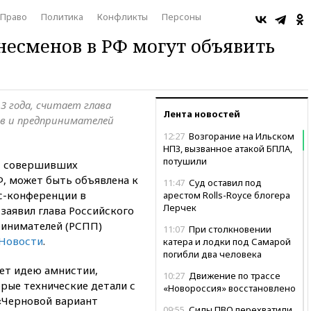
Право
Политика
Конфликты
Персоны
есменов в РФ могут объявить
3 года, считает глава
Лента новостей
ов и предпринимателей
12:27
Возгорание на Ильском
НПЗ, вызванное атакой БПЛА,
потушили
, совершивших
Ф, может быть объявлена к
11:47
Суд оставил под
сс-конференции в
арестом Rolls-Royce блогера
Лерчек
заявил глава Российского
инимателей (РСПП)
11:07
При столкновении
Новости
.
катера и лодки под Самарой
погибли два человека
ет идею амнистии,
10:27
Движение по трассе
рые технические детали с
«Новороссия» восстановлено
«Черновой вариант
09:55
Силы ПВО перехватили