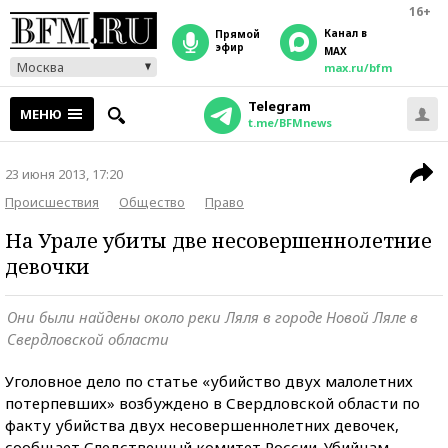
16+
Канал в
прямой
эфир
MAX
Москва
max.ru/bfm
Telegram
МЕНЮ
t.me/BFMnews
23 июня 2013, 17:20
Происшествия
Общество
Право
На Урале убиты две несовершеннолетние
девочки
Они были найдены около реки Ляля в городе Новой Ляле в
Свердловской области
Уголовное дело по статье «убийство двух малолетних
потерпевших» возбуждено в Свердловской области по
факту убийства двух несовершеннолетних девочек,
сообщает Следственный комитет России. Убийцам