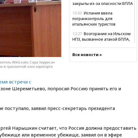
закрыты из-за опасности БПЛА
13:03
Испания ввела
погранконтроль для
итальянских туристов
12:27
Возгорание на Ильском
НПЗ, вызванное атакой БПЛА,
потушили
11:47
Суд оставил под
Все новости »
арестом Rolls-Royce блогера
витель WikiLeaks Сара Харрисон
Лерчек
и в транзитной зоне аэропорта
11:07
При столкновении
катера и лодки под Самарой
емя встречи с
погибли два человека
 зоне Шереметьево, попросил Россию принять его и
10:27
Движение по трассе
«Новороссия» восстановлено
е поступало, заявил пресс-секретарь президента
09:55
Силы ПВО перехватили
за утро 85 БПЛА над
территорией РФ
ргей Нарышкин считает, что Россия должна предоставить
09:25
Ильский НПЗ на Кубани
убежище или временное убежище, заявил он в эфире
загорелся после падения