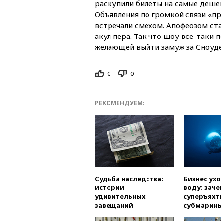
раскупили билеты на самые дешев
Объявления по громкой связи «п
встречали смехом. Апофеозом ст
акул пера. Так что шоу все-таки
желающей выйти замуж за Сноуде
0
0
РЕКОМЕНДУЕМ:
Судьба наследства:
Бизнес ух
истории
воду: заче
удивительных
суперъяхт
завещаний
субмарин