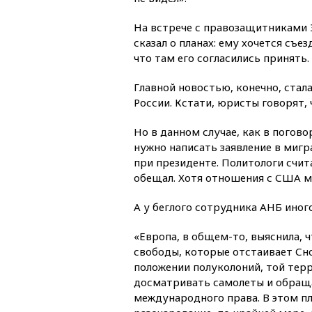
На встрече с правозащитниками Э
сказал о планах: ему хочется съе
что там его согласились принять.
Главной новостью, конечно, стал
России. Кстати, юристы говорят,
Но в данном случае, как в погово
нужно написать заявление в миг
при президенте. Политологи счит
обещал. Хотя отношения с США м
А у беглого сотрудника АНБ иного
«Европа, в общем-то, выяснила, 
свободы, которые отстаивает Сно
положении полуколоний, той тер
досматривать самолеты и обраща
международного права. В этом пл