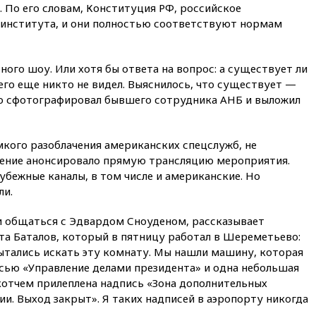
. По его словам, Конституция РФ, российское
обломков дрона
х института, и они полностью соответствуют нормам
08:57
Собянин сообщил о
девяти БПЛА, сбитых на
подлете к Москве
ного шоу. Или хотя бы ответа на вопрос: а существует ли
08:42
Силы ПВО сбили почти
его еще никто не видел. Выяснилось, что существует —
400 БПЛА над российскими
но сфотографировал бывшего сотрудника АНБ и выложил
регионами
08:16
Лукашенко призвал
белорусов покупать избы в
мкого разоблачения американских спецслужб, не
селах
дение анонсировало прямую трансляцию мероприятия.
07:30
Нигерия стала
рубежные каналы, в том числе и американские. Но
крупнейшим поставщиком
ли.
авиатоплива в Европу
и общаться с Эдвардом Сноуденом, рассказывает
06:30
США и Колумбия
обсуждают координацию
та Баталов, который в пятницу работал в Шереметьево:
усилий против наркотрафика
ытались искать эту комнату. Мы нашли машину, которая
исью «Управление делами президента» и одна небольшая
05:30
ВМС Испании усилили
присутствие в Сеуте на фоне
скотчем прилеплена надпись «Зона дополнительных
миграционного кризиса
и. Выход закрыт». Я таких надписей в аэропорту никогда
03:30
В Минстрое сравнили