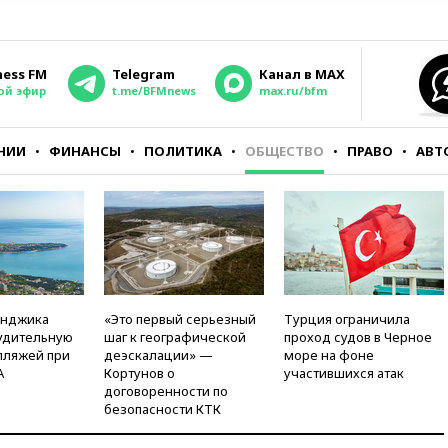
ness FM
Telegram
Канал в MAX
ой эфир
t.me/BFMnews
max.ru/bfm
НИИ
ФИНАНСЫ
ПОЛИТИКА
ОБЩЕСТВО
ПРАВО
АВТ
енджика
«Это первый серьезный
Турция ограничила
удительную
шаг к географической
проход судов в Черное
пляжей при
деэскалации» —
море на фоне
А
Кортунов о
участившихся атак
договоренности по
безопасности КТК