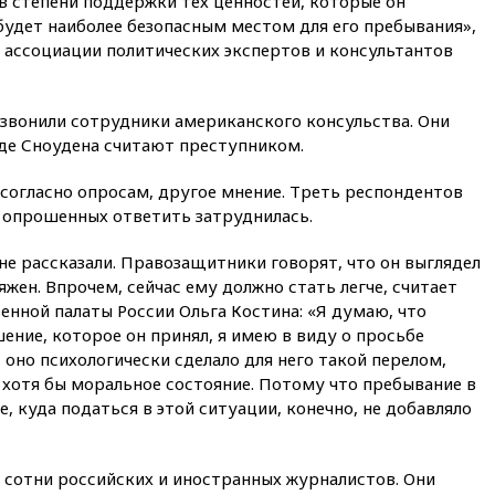
 в степени поддержки тех ценностей, которые он
вчера, 22:45
Литовец
 будет наиболее безопасным местом для его пребывания»,
протаранил погранпункт при
попытке попасть в Россию
а ассоциации политических экспертов и консультантов
вчера, 22:28
Бессент
анонсировал скорое
озвонили сотрудники американского консульства. Они
соглашение о прекращении
огня США и Ирана
де Сноудена считают преступником.
вчера, 22:15
Три человека
 согласно опросам, другое мнение. Треть респондентов
получили ножевые ранения
а опрошенных ответить затруднилась.
при нападении в Чехии
вчера, 22:00
Путин поручил
 не рассказали. Правозащитники говорят, что он выглядел
выделить средства на новые
яжен. Впрочем, сейчас ему должно стать легче, считает
РЛС для Белгородской
енной палаты России Ольга Костина: «Я думаю, что
области
шение, которое он принял, я имею в виду о просьбе
вчера, 21:56
The Atlantic: Маск
 оно психологически сделало для него такой перелом,
отказал Украине в
о хотя бы моральное состояние. Потому что пребывание в
использовании Starlink для
атак вглубь РФ
, куда податься в этой ситуации, конечно, не добавляло
вчера, 21:35
После пожара на
складе в Брянске возбудили
 сотни российских и иностранных журналистов. Они
уголовное дело