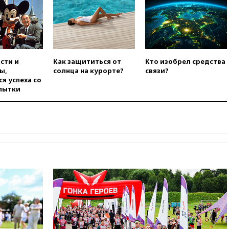
заочно арестовали по делу о
финансировании
экстремизма
вчера, 20:20
Суд США
постановил остановить
строительство бального зала в
сти и
Как защититься от
Кто изобрел средства
Белом доме
ы,
солнца на курорте?
связи?
я успеха со
вчера, 20:15
Сенат США
пытки
одобрил ужесточение
санкций против России и
Ирана
вчера, 20:00
СК возбудил дело
против журналистки Катерины
Гордеевой о фейках о ВС
России
вчера, 19:45
ISU предоставил
нейтральный статус
фигуристкам Валиевой и
Трусовой
вчера, 19:35
Зеленский
впервые совершил
официальный визит в Сербию