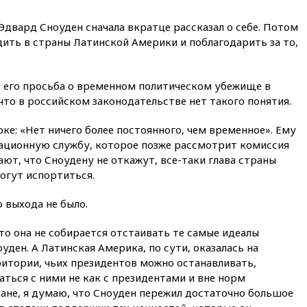
качество жилья в Нью-Йорке и
России
двард Сноуден сначала вкратце рассказал о себе. Потом
здить в страны Латинской Америки и поблагодарить за то,
02:30
Трамп попросил
отпустить его с круглого стола
в Госдепе, чтобы «вести
войну»
а его просьба о временном политическом убежище в
 что в российском законодательстве нет такого понятия.
01:35
Мигрант погиб при
попытке попасть из Марокко в
Сеуту на параплане
рке: «Нет ничего более постоянного, чем временное». Ему
рационную службу, которое позже рассмотрит комиссия
00:30
FT: ЕС не готов принять в
ают, что Сноудену не откажут, все-таки глава страны
блок Украину из-за уровня
огут испортиться.
коррупции
вчера, 23:35
Лукашенко
 выхода не было.
объяснил экономическую
выгоду безвизового режима с
что она не собирается отстаивать те самые идеалы
ЕС
уден. А Латинская Америка, по сути, оказалась на
вчера, 22:59
На башню
ритории, чьих президентов можно останавливать,
ресторана «Армения» в
ться с ними не как с президентами и вне норм
Москве вернут утраченную
скульптуру балерины
ане, я думаю, что Сноуден пережил достаточно большое