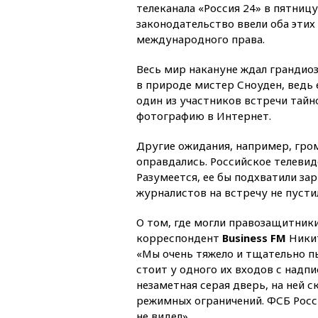
телеканала «Россия 24» в пятницу
законодательство ввели оба эти
международного права.
Весь мир накануне ждал грандиоз
в природе мистер Сноуден, ведь 
один из участников встречи тай
фотографию в Интернет.
Другие ожидания, например, гро
оправдались. Российское телеви
Разумеется, ее бы подхватили за
журналистов на встречу не пусти
О том, где могли правозащитник
корреспондент
Business FM
Ники
«Мы очень тяжело и тщательно п
стоит у одного их входов с надп
незаметная серая дверь, на ней 
режимных ограничений. ФСБ Росси
не видел».