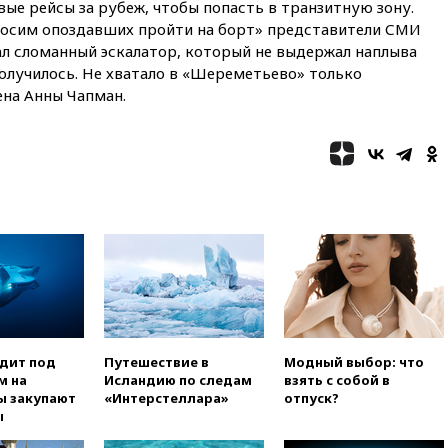
ые рейсы за рубеж, чтобы попасть в транзитную зону.
вчера, 21:26
Лидеры сборной
росим опоздавших пройти на борт» представители СМИ
РФ по гимнастике получили
ал сломанный эскалатор, который не выдержал наплыва
официальный отказ в визах от
Хорватии
 получилось. Не хватало в «Шереметьево» только
на Анны Чапман.
вчера, 21:15
Пентагон
опубликовал 16 новых видео с
НЛО
вчера, 21:00
На границе
Украины с Польшей скопилось
свыше 6,5 тысячи грузовиков
вчера, 20:53
Швыдкой:
«Интервидение» точно
пройдет в 2026 году
вчера, 20:45
ПВО за день
сбила еще 75 украинских
беспилотников над Россией
одит под
Путешествие в
Модный выбор: что
вчера, 20:35
Велосипедист
м на
Исландию по следам
взять с собой в
погиб при атаке FPV-дрона в
ы закупают
«Интерстеллара»
отпуск?
Белгородской области
ы
вчера, 20:30
Лидию Невзорову