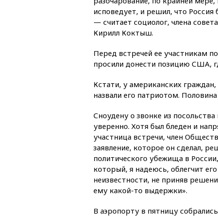
разочарование, по крайней мере,
исповедует, и решил, что Россия
— считает социолог, члена совет
Кирилл Коктыш.
Перед встречей ее участникам п
просили донести позицию США, г
Кстати, у американских граждан,
назвали его патриотом. Половин
Сноудену о звонке из посольства
уверенно. Хотя был бледен и напр
участница встречи, член Обществ
заявление, которое он сделал, ре
политического убежища в России,
который, я надеюсь, облегчит ег
неизвестности, не приняв решение
ему какой-то выдержки».
В аэропорту в пятницу собрались