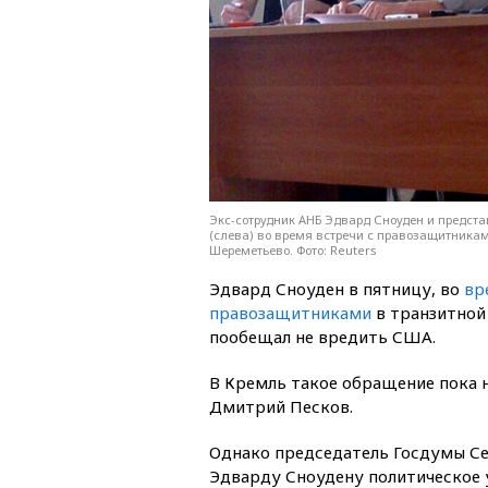
Экс-сотрудник АНБ Эдвард Сноуден и предста
(слева) во время встречи с правозащитникам
Шереметьево. Фото: Reuters
Эдвард Сноуден в пятницу, во
вр
правозащитниками
в транзитной
пообещал не вредить США.
В Кремль такое обращение пока н
Дмитрий Песков.
Однако председатель Госдумы Се
Эдварду Сноудену политическое 