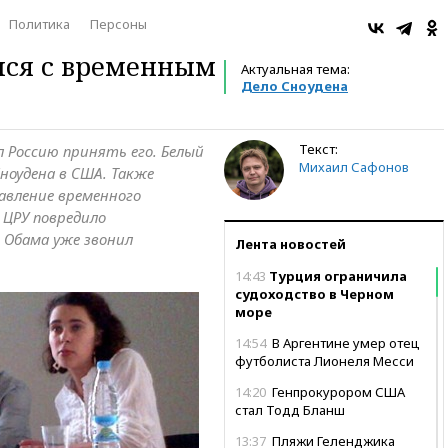
Политика
Персоны
лся с временным
Актуальная тема:
Дело Сноудена
Текст:
л Россию принять его. Белый
Михаил Сафонов
ноудена в США. Также
вление временного
ЦРУ повредило
 Обама уже звонил
Лента новостей
14:43
Турция ограничила
судоходство в Черном
море
14:54
В Аргентине умер отец
футболиста Лионеля Месси
14:20
Генпрокурором США
стал Тодд Бланш
13:37
Пляжи Геленджика