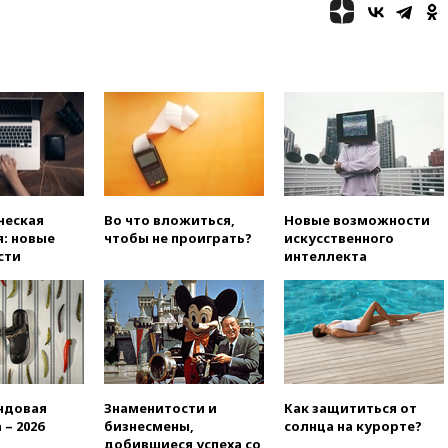
вчера, 21:43
Организаторы
«Интервидения»
подтвердили, что конкурс
пройдет в Саудовской Аравии
вчера, 21:35
Машков: в РФ
подготовили концепцию
развития театрального
искусства до 2035 года
вчера, 21:21
Правительство
РФ разрешило продажу
бензина старых
ческая
Во что вложиться,
Новые возможности
экологических классов
: новые
чтобы не проиграть?
искусственного
сти
интеллекта
вчера, 21:15
Путин обсудил с
Машковым 150-летие Союза
театральных деятелей
вчера, 20:47
Newsweek:
«взрывная» диарея охватила
47 из 50 штатов США
вчера, 20:35
ПВО за 12 часов
ндовая
Знаменитости и
Как защититься от
сбила 200 украинских
 – 2026
бизнесмены,
солнца на курорте?
беспилотников
добившиеся успеха со