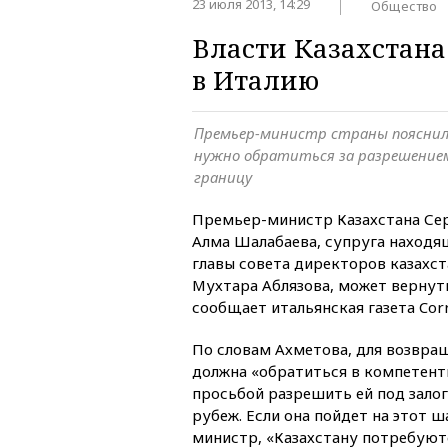
23 июля 2013, 14:29
Общество
Власти Казахстана
в Италию
Премьер-министр страны пояснил
нужно обратиться за разрешением
границу
Премьер-министр Казахстана Сер
Алма Шалабаева, супруга находя
главы совета директоров казахст
Мухтара Аблязова, может вернут
сообщает итальянская газета Corri
По словам Ахметова, для возвра
должна «обратиться в компетент
просьбой разрешить ей под залог
рубеж. Если она пойдет на этот ш
министр, «Казахстану потребуютс