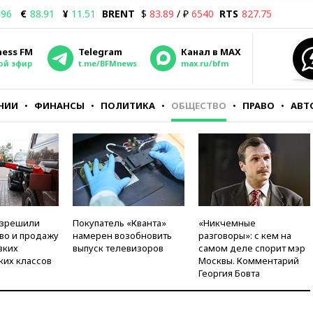
.96
€
88.91
¥
11.51
BRENT
$
83.89
/ ₽
6540
RTS
827.75
ness FM
Telegram
Канал в MAX
ой эфир
t.me/BFMnews
max.ru/bfm
НИИ
ФИНАНСЫ
ПОЛИТИКА
ОБЩЕСТВО
ПРАВО
АВТ
азрешили
Покупатель «Кванта»
«Никчемные
во и продажу
намерен возобновить
разговоры»: с кем на
зких
выпуск телевизоров
самом деле спорит мэр
ких классов
Москвы. Комментарий
Георгия Бовта