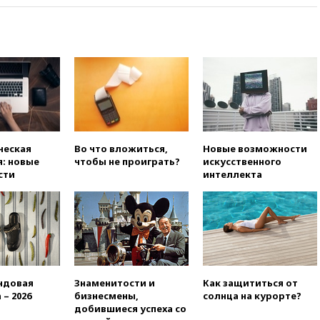
в Госдуму
вчера, 19:25
Путин
прокомментировал первый
номер «Единой России» в
бюллетене
вчера, 19:15
Путин обсудил с
Памфиловой подготовку к
единому дню голосования
вчера, 18:56
Wildberries
ческая
Во что вложиться,
Новые возможности
отрицает перенос основной
: новые
чтобы не проиграть?
искусственного
логистики за пределы России
сти
интеллекта
вчера, 18:45
Крупнейший
склад маркетплейса Rozetka
сгорел под Киевом
вчера, 18:35
Джаред Лето
лишился роли в фильме
Барри Левинсона на фоне
обвинений в насилии
ндовая
Знаменитости и
Как защититься от
вчера, 18:28
Выборы ректора
 – 2026
бизнесмены,
солнца на курорте?
ГИТИСа перенесены на «после
добившиеся успеха со
1 ноября»