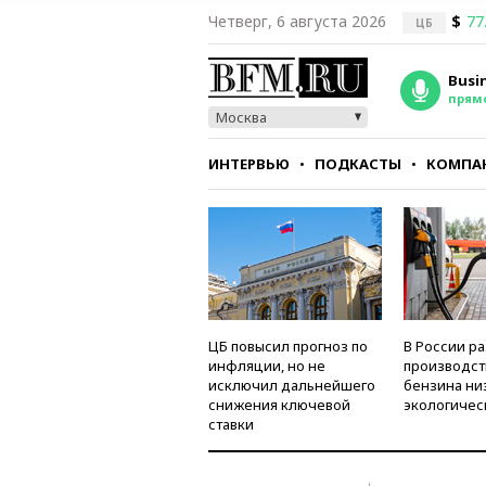
Четверг, 6 августа 2026
$
77
ЦБ
Busi
прям
Москва
ИНТЕРВЬЮ
ПОДКАСТЫ
КОМПА
СТИЛЬ
ТЕСТЫ
ЦБ повысил прогноз по
В России р
инфляции, но не
производст
исключил дальнейшего
бензина ни
снижения ключевой
экологичес
ставки