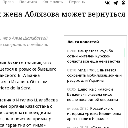
Право
Политика
Конфликты
Персоны
: жена Аблязова может вернуться
, что Алме Шалабаевой
Лента новостей
 совершать поездки за
02:06
Лантратова: судьба
сотни жителей Курской
области все еще неизвестна
ик Ахметов заявил, что
щегося в розыске бывшего
01:10
МИД РФ: ЕС пытается
анского БТА Банка
сохранить мобилизационный
ресурс для Украины
ься в Италию. Об этом
ere della Sera.
00:05
Девочка с «маской
Бэтмена» показала лицо
щения в Италию Шалабаева
после последней операции
ные органы Казахстана с
вчера, 23:35
Российского
» совершать поездки за
историка Артема Кирпиченка
аг, как пояснил премьер-
арестовали в Израиле
я гарантии от Рима».
вчера, 23:23
«Спартак»