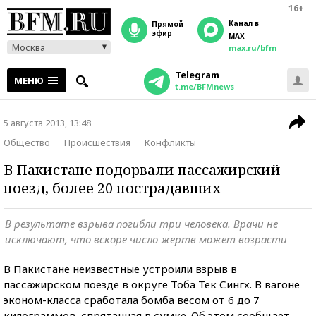
16+
Канал в
прямой
эфир
MAX
Москва
max.ru/bfm
Telegram
МЕНЮ
t.me/BFMnews
5 августа 2013, 13:48
Общество
Происшествия
Конфликты
В Пакистане подорвали пассажирский
поезд, более 20 пострадавших
В результате взрыва погибли три человека. Врачи не
исключают, что вскоре число жертв может возрасти
В Пакистане неизвестные устроили взрыв в
пассажирском поезде в округе Тоба Тек Сингх. В вагоне
эконом-класса сработала бомба весом от 6 до 7
килограммов, спрятанная в сумке. Об этом сообщает