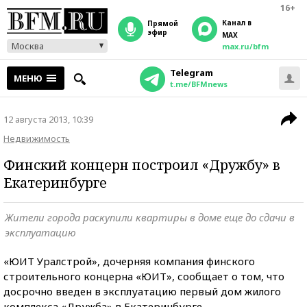
16+
Канал в
прямой
эфир
MAX
Москва
max.ru/bfm
Telegram
МЕНЮ
t.me/BFMnews
12 августа 2013, 10:39
Недвижимость
Финский концерн построил «Дружбу» в
Екатеринбурге
Жители города раскупили квартиры в доме еще до сдачи в
эксплуатацию
«ЮИТ Уралстрой», дочерняя компания финского
строительного концерна «ЮИТ», сообщает о том, что
досрочно введен в эксплуатацию первый дом жилого
комплекса «Дружба» в Екатеринбурге.