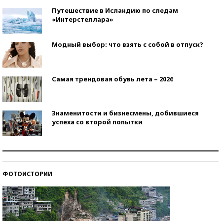
Путешествие в Исландию по следам
«Интерстеллара»
Модный выбор: что взять с собой в отпуск?
Самая трендовая обувь лета – 2026
Знаменитости и бизнесмены, добившиеся
успеха со второй попытки
Как защититься от солнца на курорте?
ФОТОИСТОРИИ
Кто изобрел средства связи?