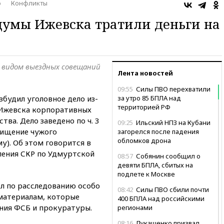
о
Конфликты
думы Ижевска тратили деньги на
 видом выездных совещаний
Лента новостей
09:55
Силы ПВО перехватили
будил уголовное дело из-
за утро 85 БПЛА над
территорией РФ
 Ижевска корпоративных
ва. Дело заведено по ч. 3
09:25
Ильский НПЗ на Кубани
 хищение чужого
загорелся после падения
обломков дрона
у). Об этом говорится в
ления СКР по Удмуртской
08:57
Собянин сообщил о
девяти БПЛА, сбитых на
подлете к Москве
ел по расследованию особо
08:42
Силы ПВО сбили почти
 материалам, которые
400 БПЛА над российскими
ния ФСБ и прокуратуры.
регионами
08:16
Лукашенко призвал