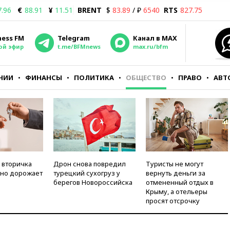
7.96
€
88.91
¥
11.51
BRENT
$
83.89
/ ₽
6540
RTS
827.75
ness FM
Telegram
Канал в MAX
ой эфир
t.me/BFMnews
max.ru/bfm
НИИ
ФИНАНСЫ
ПОЛИТИКА
ОБЩЕСТВО
ПРАВО
АВТ
 вторичка
Дрон снова повредил
Туристы не могут
но дорожает
турецкий сухогруз у
вернуть деньги за
берегов Новороссийска
отмененный отдых в
Крыму, а отельеры
просят отсрочку