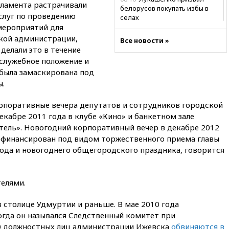
ламента растрачивали
белорусов покупать избы в
слуг по проведению
селах
мероприятий для
07:30
Нигерия стала
кой администрации,
Все новости »
крупнейшим поставщиком
делали это в течение
авиатоплива в Европу
 служебное положение и
06:30
США и Колумбия
была замаскирована под
обсуждают координацию
ы.
усилий против наркотрафика
05:30
ВМС Испании усилили
рпоративные вечера депутатов и сотрудников городской
присутствие в Сеуте на фоне
кабре 2011 года в клубе «Кино» и банкетном зале
миграционного кризиса
тель». Новогодний корпоративный вечер в декабре 2012
03:30
В Минстрое сравнили
рофинансирован под видом торжественного приема главы
качество жилья в Нью-Йорке и
ода и новогоднего общегородского праздника, говорится
России
02:30
Трамп попросил
отпустить его с круглого стола
елями.
в Госдепе, чтобы «вести
войну»
 столице Удмуртии и раньше. В мае 2010 года
01:35
Мигрант погиб при
огда он назывался Следственный комитет при
попытке попасть из Марокко в
10 должностных лиц администрации Ижевска
обвиняются в