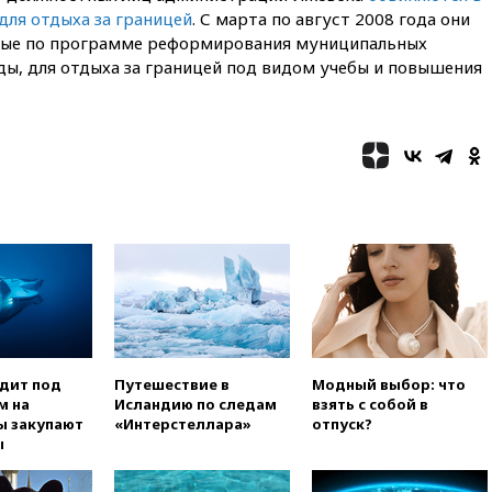
Сеуту на параплане
для отдыха за границей
. С марта по август 2008 года они
00:30
FT: ЕС не готов принять в
нные по программе реформирования муниципальных
блок Украину из-за уровня
ды, для отдыха за границей под видом учебы и повышения
коррупции
вчера, 23:35
Лукашенко
объяснил экономическую
выгоду безвизового режима с
ЕС
вчера, 22:59
На башню
ресторана «Армения» в
Москве вернут утраченную
скульптуру балерины
вчера, 22:45
Литовец
протаранил погранпункт при
попытке попасть в Россию
вчера, 22:28
Бессент
одит под
Путешествие в
Модный выбор: что
анонсировал скорое
м на
Исландию по следам
взять с собой в
соглашение о прекращении
ы закупают
«Интерстеллара»
отпуск?
огня США и Ирана
ы
вчера, 22:15
Три человека
получили ножевые ранения