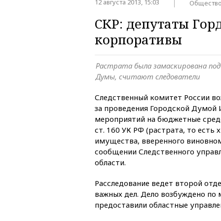
12 августа 2013, 15:03
Обществ
СКР: депутаты Гор
корпоративы
Растрата была замаскирована под
Думы, считают следователи
Следственный комитет России воз
за проведения Городской Думой
мероприятий на бюджетные средст
ст. 160 УК РФ (растрата, то есть
имущества, вверенного виновном
сообщении Следственного управ
области.
Расследование ведет второй отд
важных дел. Дело возбуждено по
предоставили областные управле