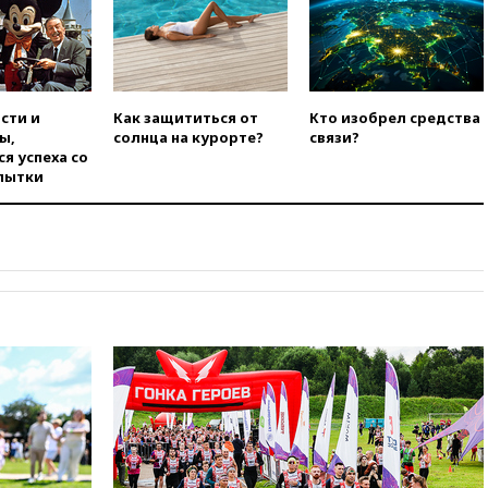
при нападении в Чехии
вчера, 22:00
Путин поручил
выделить средства на новые
РЛС для Белгородской
области
сти и
Как защититься от
Кто изобрел средства
ы,
солнца на курорте?
связи?
вчера, 21:56
The Atlantic: Маск
я успеха со
отказал Украине в
пытки
использовании Starlink для
атак вглубь РФ
вчера, 21:35
После пожара на
складе в Брянске возбудили
уголовное дело
вчера, 21:26
Лидеры сборной
РФ по гимнастике получили
официальный отказ в визах от
Хорватии
вчера, 21:15
Пентагон
опубликовал 16 новых видео с
НЛО
вчера, 21:00
На границе