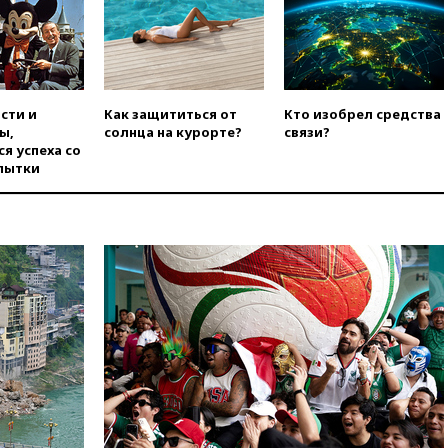
санкций против России и
Ирана
вчера, 20:00
СК возбудил дело
против журналистки Катерины
Гордеевой о фейках о ВС
сти и
Как защититься от
Кто изобрел средства
России
ы,
солнца на курорте?
связи?
вчера, 19:45
ISU предоставил
я успеха со
нейтральный статус
пытки
фигуристкам Валиевой и
Трусовой
вчера, 19:35
Зеленский
впервые совершил
официальный визит в Сербию
вчера, 19:19
Россиянка
погибла во Французских
Альпах
вчера, 19:00
Открытое
горение на складе в Брянске
ликвидировано
вчера, 18:55
Минобороны