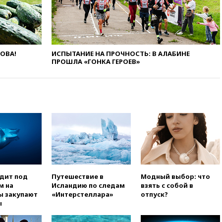
Украины с Польшей скопилось
свыше 6,5 тысячи грузовиков
вчера, 20:53
Швыдкой:
«Интервидение» точно
пройдет в 2026 году
ЛОВА!
ИСПЫТАНИЕ НА ПРОЧНОСТЬ: В АЛАБИНЕ
вчера, 20:45
ПВО за день
ПРОШЛА «ГОНКА ГЕРОЕВ»
сбила еще 75 украинских
беспилотников над Россией
вчера, 20:35
Велосипедист
погиб при атаке FPV-дрона в
Белгородской области
вчера, 20:30
Лидию Невзорову
заочно арестовали по делу о
финансировании
экстремизма
вчера, 20:20
Суд США
одит под
Путешествие в
Модный выбор: что
постановил остановить
м на
Исландию по следам
взять с собой в
строительство бального зала в
ы закупают
«Интерстеллара»
отпуск?
Белом доме
ы
вчера, 20:15
Сенат США
одобрил ужесточение