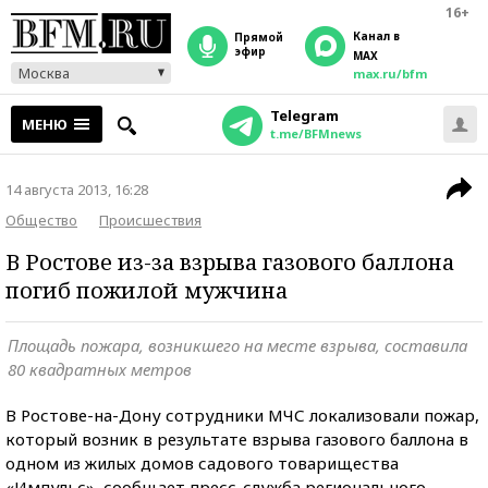
16+
Канал в
прямой
эфир
MAX
Москва
max.ru/bfm
Telegram
МЕНЮ
t.me/BFMnews
14 августа 2013, 16:28
Общество
Происшествия
В Ростове из-за взрыва газового баллона
погиб пожилой мужчина
Площадь пожара, возникшего на месте взрыва, составила
80 квадратных метров
В Ростове-на-Дону сотрудники МЧС локализовали пожар,
который возник в результате взрыва газового баллона в
одном из жилых домов садового товарищества
«Импульс», сообщает пресс-служба регионального