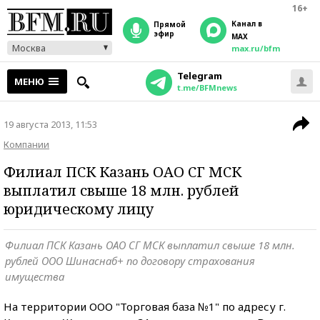
16+
Канал в
прямой
эфир
MAX
Москва
max.ru/bfm
Telegram
МЕНЮ
t.me/BFMnews
19 августа 2013, 11:53
Компании
Филиал ПСК Казань ОАО СГ МСК
выплатил свыше 18 млн. рублей
юридическому лицу
Филиал ПСК Казань ОАО СГ МСК выплатил свыше 18 млн.
рублей ООО Шинаснаб+ по договору страхования
имущества
На территории ООО "Торговая база №1" по адресу г.