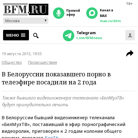
16+
Канал в
прямой
эфир
MAX
Москва
max.ru/bfm
Telegram
МЕНЮ
t.me/BFMnews
19 августа 2013, 19:55
Общество
Происшествия
В Белоруссии показавшего порно в
телеэфире посадили на 2 года
Также бывшего видеоинженера телеканала «БелМузТВ»
будут принудительно лечить
В Белоруссии бывший видеоинженер телеканала
«БелМузТВ», поставивший в эфир порнографический
видеоролик, приговорен к 2 годам колонии общего
режима, передает
БелТА
.