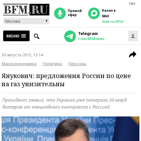
16+
Канал в
прямой
эфир
MAX
Москва
max.ru/bfm
Telegram
МЕНЮ
t.me/BFMnews
30 августа 2013, 13:14
Макроэкономика
Политика
Персоны
Янукович: предложения России по цене
на газ унизительны
Президент заявил, что Украина уже потеряла 20 млрд
долларов от невыгодного контракта с Россией