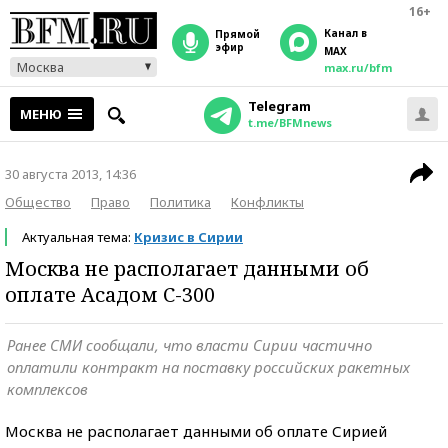
16+
Канал в
прямой
эфир
MAX
Москва
max.ru/bfm
Telegram
МЕНЮ
t.me/BFMnews
30 августа 2013, 14:36
Общество
Право
Политика
Конфликты
Актуальная тема:
Кризис в Сирии
Москва не располагает данными об
оплате Асадом С-300
Ранее СМИ сообщали, что власти Сирии частично
оплатили контракт на поставку российских ракетных
комплексов
Москва не располагает данными об оплате Сирией