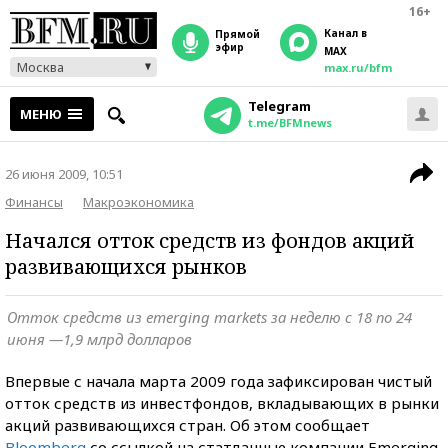
16+
Канал в
прямой
эфир
MAX
Москва
max.ru/bfm
Telegram
МЕНЮ
t.me/BFMnews
26 июня 2009, 10:51
Финансы
Макроэкономика
Начался отток средств из фондов акций
развивающихся рынков
Отток средств из emerging markets за неделю с 18 по 24
июня —1,9 млрд долларов
Впервые с начала марта 2009 года зафиксирован чистый
отток средств из инвестфондов, вкладывающих в рынки
акций развивающихся стран. Об этом сообщает
Bloomberg
со ссылкой на статданные компании Emerging