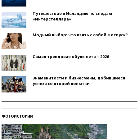
Путешествие в Исландию по следам
«Интерстеллара»
Модный выбор: что взять с собой в отпуск?
Самая трендовая обувь лета – 2026
Знаменитости и бизнесмены, добившиеся
успеха со второй попытки
Как защититься от солнца на курорте?
ФОТОИСТОРИИ
Кто изобрел средства связи?