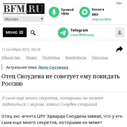
16+
Канал в
прямой
эфир
MAX
Москва
max.ru/bfm
Telegram
МЕНЮ
t.me/BFMnews
17 октября 2013, 09:24
Общество
Право
Политика
Конфликты
Персоны
Актуальная тема:
Дело Сноудена
Отец Сноудена не советует ему покидать
Россию
У сына еще много секретов, которыми он может
поделиться с миром, заявил Сноуден-старший
Отец экс-агента ЦРУ Эдварда Сноудена заявил, что у его
сына еще много секретов, которыми он может