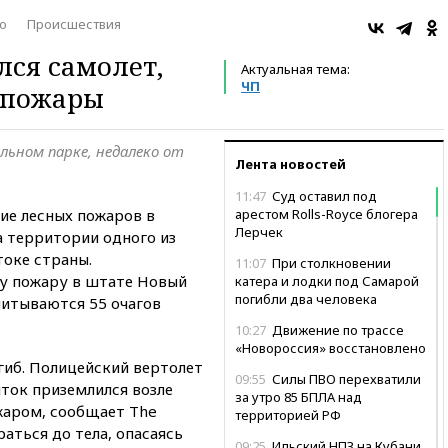
о
Происшествия
лся самолет,
Актуальная тема:
ЧП
 пожары
льном парке, недалеко от
Лента новостей
11:47
Суд оставил под
ие лесных пожаров в
арестом Rolls-Royce блогера
Лерчек
а территории одного из
токе страны.
11:07
При столкновении
у пожару в штате Новый
катера и лодки под Самарой
погибли два человека
читываются 55 очагов
10:27
Движение по трассе
«Новороссия» восстановлено
гиб. Полицейский вертолет
09:55
Силы ПВО перехватили
ток приземлился возле
за утро 85 БПЛА над
жаром, сообщает The
территорией РФ
раться до тела, опасаясь
09:25
Ильский НПЗ на Кубани