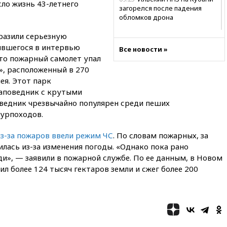
ло жизнь 43-летнего
загорелся после падения
обломков дрона
08:57
Собянин сообщил о
разили серьезную
девяти БПЛА, сбитых на
ившегося в интервью
Все новости »
подлете к Москве
что пожарный самолет упал
08:42
Силы ПВО сбили почти
», расположенный в 270
400 БПЛА над российскими
ея. Этот парк
регионами
аповедник с крутыми
08:16
Лукашенко призвал
оведник чрезвычайно популярен среди пеших
белорусов покупать избы в
урпоходов.
селах
из-за пожаров ввели режим ЧС
. По словам пожарных, за
07:30
Нигерия стала
крупнейшим поставщиком
лась из-за изменения погоды. «Однако пока рано
авиатоплива в Европу
ди», — заявили в пожарной службе. По ее данным, в Новом
л более 124 тысяч гектаров земли и сжег более 200
06:30
США и Колумбия
обсуждают координацию
усилий против наркотрафика
05:30
ВМС Испании усилили
присутствие в Сеуте на фоне
миграционного кризиса