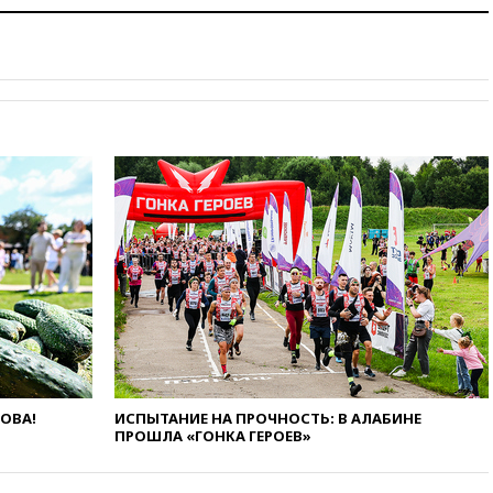
вчера, 22:45
Литовец
протаранил погранпункт при
попытке попасть в Россию
вчера, 22:28
Бессент
анонсировал скорое
соглашение о прекращении
огня США и Ирана
вчера, 22:15
Три человека
получили ножевые ранения
при нападении в Чехии
вчера, 22:00
Путин поручил
выделить средства на новые
РЛС для Белгородской
области
вчера, 21:56
The Atlantic: Маск
отказал Украине в
использовании Starlink для
ЛОВА!
ИСПЫТАНИЕ НА ПРОЧНОСТЬ: В АЛАБИНЕ
атак вглубь РФ
ПРОШЛА «ГОНКА ГЕРОЕВ»
вчера, 21:35
После пожара на
складе в Брянске возбудили