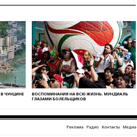
вчера, 20:30
Лидию Невзорову
заочно арестовали по делу о
финансировании
экстремизма
вчера, 20:20
Суд США
постановил остановить
строительство бального зала в
Белом доме
вчера, 20:15
Сенат США
одобрил ужесточение
санкций против России и
Ирана
вчера, 20:00
СК возбудил дело
против журналистки Катерины
Гордеевой о фейках о ВС
В ЧУНЦИНЕ
ВОСПОМИНАНИЯ НА ВСЮ ЖИЗНЬ. МУНДИАЛЬ
России
ГЛАЗАМИ БОЛЕЛЬЩИКОВ
вчера, 19:45
ISU предоставил
нейтральный статус
фигуристкам Валиевой и
Трусовой
Реклама
Радио
Контакты
Медиа-
вчера, 19:35
Зеленский