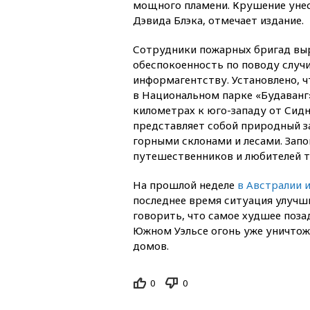
мощного пламени. Крушение унес
Дэвида Блэка, отмечает издание.
Сотрудники пожарных бригад вы
обеспокоенность по поводу случ
информагентству. Установлено, 
в Национальном парке «Будаванг
километрах к юго-западу от Сидн
представляет собой природный з
горными склонами и лесами. Зап
путешественников и любителей т
На прошлой неделе
в Австралии 
последнее время ситуация улучши
говорить, что самое худшее поза
Южном Уэльсе огонь уже уничтожи
домов.
0
0