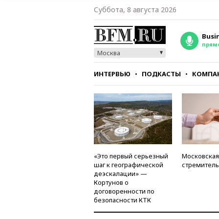
Суббота, 8 августа 2026
Busi
прям
Москва
ИНТЕРВЬЮ
ПОДКАСТЫ
КОМПА
СТИЛЬ
ТЕСТЫ
«Это первый серьезный
Московская
шаг к географической
стремитель
деэскалации» —
Кортунов о
договоренности по
безопасности КТК