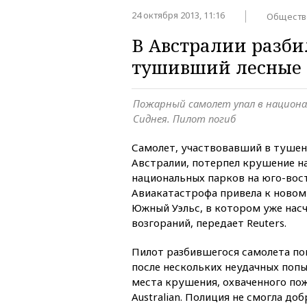
24 октября 2013, 11:16
Обществ
В Австралии разби
тушивший лесные
Пожарный самолет упал в национа
Сиднея. Пилот погиб
Самолет, участвовавший в тушен
Австралии, потерпел крушение н
национальных парков на юго-вос
Авиакатастрофа привела к новом
Южный Уэльс, в котором уже нас
возгораний, передает Reuters.
Пилот разбившегося самолета по
после нескольких неудачных попы
места крушения, охваченного по
Australian. Полиция не смогла доб