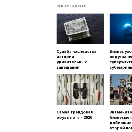
РЕКОМЕНДУЕМ:
Судьба наследства:
Бизнес ух
истории
воду: заче
удивительных
суперъяхт
завещаний
субмарин
Самая трендовая
Знаменито
обувь лета – 2026
бизнесмен
добившиес
второй по