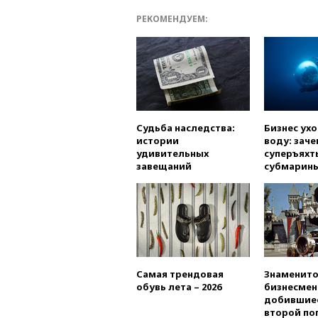
РЕКОМЕНДУЕМ:
Судьба наследства:
Бизнес ух
истории
воду: заче
удивительных
суперъяхт
завещаний
субмарин
Самая трендовая
Знаменито
обувь лета – 2026
бизнесмен
добившиес
второй по