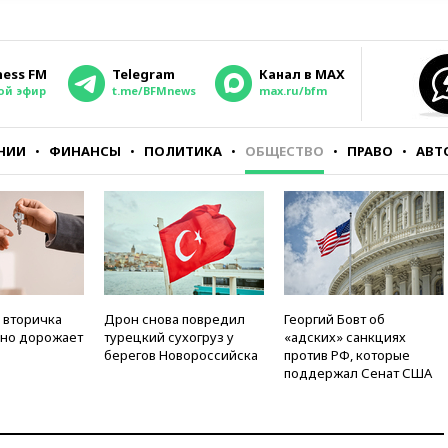
ness FM
Telegram
Канал в MAX
ой эфир
t.me/BFMnews
max.ru/bfm
НИИ
ФИНАНСЫ
ПОЛИТИКА
ОБЩЕСТВО
ПРАВО
АВТ
 вторичка
Дрон снова повредил
Георгий Бовт об
но дорожает
турецкий сухогруз у
«адских» санкциях
берегов Новороссийска
против РФ, которые
поддержал Сенат США