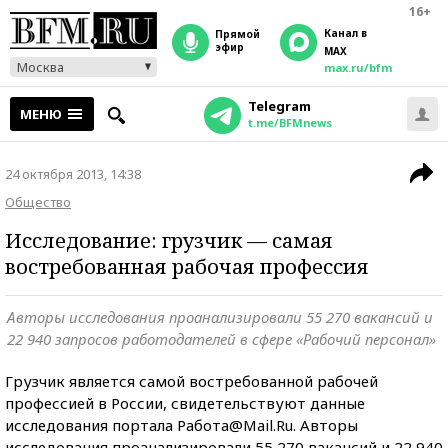
16+
Канал в
прямой
эфир
MAX
Москва
max.ru/bfm
Telegram
МЕНЮ
t.me/BFMnews
24 октября 2013, 14:38
Общество
Исследование: грузчик — самая
востребованная рабочая профессия
Авторы исследования проанализировали 55 270 вакансий и
22 940 запросов работодателей в сфере «Рабочий персонал»
Грузчик является самой востребованной рабочей
профессией в России, свидетельствуют данные
исследования портала Работа@Mail.Ru. Авторы
исследования проанализировали 55 270 вакансий и 22 940