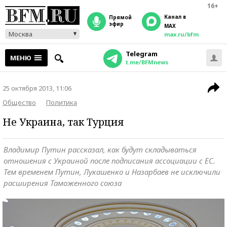
16+
Канал в
прямой
эфир
MAX
Москва
max.ru/bfm
Telegram
МЕНЮ
t.me/BFMnews
25 октября 2013, 11:06
Общество
Политика
Не Украина, так Турция
Владимир Путин рассказал, как будут складываться
отношения с Украиной после подписания ассоциации с ЕС.
Тем временем Путин, Лукашенко и Назарбаев не исключили
расширения Таможенного союза