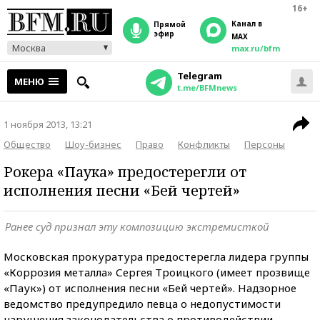
16+
Канал в
прямой
эфир
MAX
Москва
max.ru/bfm
Telegram
МЕНЮ
t.me/BFMnews
1 ноября 2013, 13:21
Общество
Шоу-бизнес
Право
Конфликты
Персоны
Рокера «Паука» предостерегли от
исполнения песни «Бей чертей»
Ранее суд признал эту композицию экстремисткой
Московская прокуратура предостерегла лидера группы
«Коррозия металла» Сергея Троицкого (имеет прозвище
«Паук») от исполнения песни «Бей чертей». Надзорное
ведомство предупредило певца о недопустимости
нарушения законодательства о противодействии