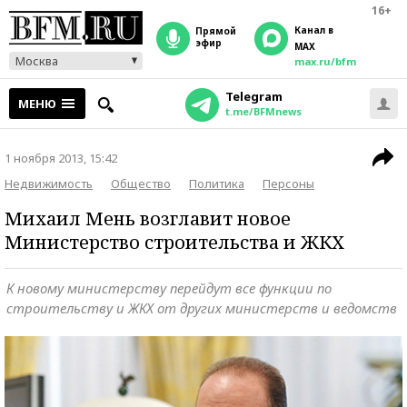
16+
Канал в
прямой
эфир
MAX
Москва
max.ru/bfm
Telegram
МЕНЮ
t.me/BFMnews
1 ноября 2013, 15:42
Недвижимость
Общество
Политика
Персоны
Михаил Мень возглавит новое
Министерство строительства и ЖКХ
К новому министерству перейдут все функции по
строительству и ЖКХ от других министерств и ведомств