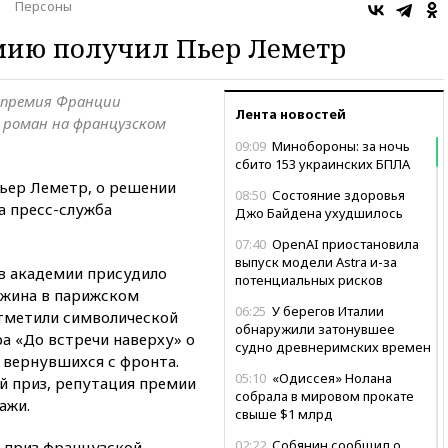
Персоны
мию получил Пьер Леметр
 премия Франции
Лента новостей
й роман на французском
09:09
Минобороны: за ночь
сбито 153 украинских БПЛА
ьер Леметр, о решении
08:50
Состояние здоровья
а пресс-служба
Джо Байдена ухудшилось
07:40
OpenAI приостановила
выпуск модели Astra и-за
ов академии присудило
потенциальных рисков
ужина в парижском
06:25
У берегов Италии
тметили символической
обнаружили затонувшее
а «До встречи наверху» о
судно древнеримских времен
 вернувшихся с фронта.
05:10
«Одиссея» Нолана
 приз, репутация премии
собрала в мировом прокате
ажи.
свыше $1 млрд
02:22
Собянин сообщил о
 приз французской