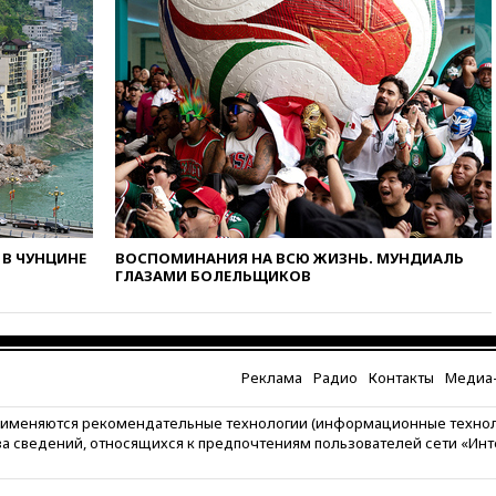
вчера, 09:55
Силы ПВО
перехватили за утро 85 БПЛА
над территорией РФ
вчера, 09:25
Ильский НПЗ на
Кубани загорелся после
падения обломков дрона
вчера, 08:57
Собянин
сообщил о девяти БПЛА,
сбитых на подлете к Москве
вчера, 08:42
Силы ПВО сбили
почти 400 БПЛА над
В ЧУНЦИНЕ
ВОСПОМИНАНИЯ НА ВСЮ ЖИЗНЬ. МУНДИАЛЬ
российскими регионами
ГЛАЗАМИ БОЛЕЛЬЩИКОВ
вчера, 08:16
Лукашенко
призвал белорусов покупать
избы в селах
вчера, 07:30
Нигерия стала
Реклама
Радио
Контакты
Медиа-
крупнейшим поставщиком
авиатоплива в Европу
рименяются рекомендательные технологии (информационные техно
за сведений, относящихся к предпочтениям пользователей сети «Ин
вчера, 06:30
США и Колумбия
обсуждают координацию
усилий против наркотрафика