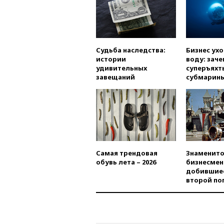
Судьба наследства:
Бизнес ух
истории
воду: заче
удивительных
суперъяхт
завещаний
субмарин
Самая трендовая
Знаменито
обувь лета – 2026
бизнесмен
добившиес
второй по