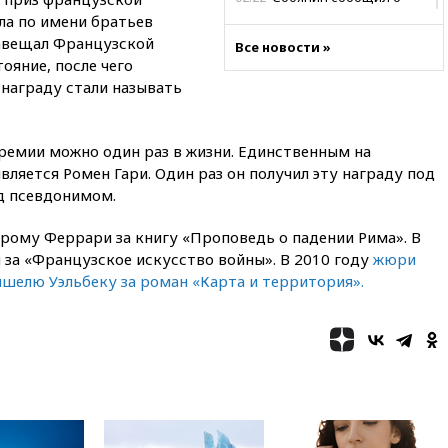
высоких темпах строительства
ла по имени братьев
недвижимости в Москве
завещал Французской
Все новости »
ояние, после чего
01:20
Россиянин в среднем
съедает несколько арбузов за
награду стали называть
сезон
00:25
В Красноярском крае
идут поиски семьи, пропавшей
ремии можно один раз в жизни. Единственным на
во время сплава
ляется Ромен Гари. Один раз он получил эту награду под
д псевдонимом.
вчера, 23:30
Жителя Нижнего
Тагила арестовали за реакции
в Теlegram
рому Феррари за книгу «Проповедь о падении Рима». В
 за «Французское искусство войны». В 2010 году
жюри
вчера, 22:50
Российский
елю Уэльбеку за роман «Карта и территория».
режиссер Кирилл Соколов
снимет триллер для Netflix
вчера, 22:20
Турция призвала
к мораторию на удары по
торговым судам в Черном
море
вчера, 21:43
Экс-
председатель Верховного