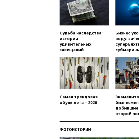
Судьба наследства:
Бизнес ух
истории
воду: заче
удивительных
суперъяхт
завещаний
субмарин
Самая трендовая
Знаменито
обувь лета – 2026
бизнесмен
добившиес
второй по
ФОТОИСТОРИИ