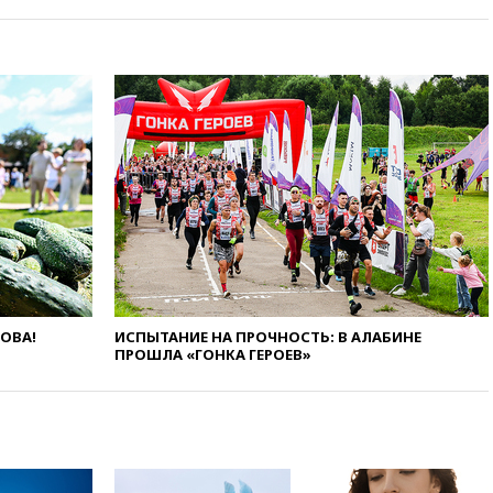
вчера, 17:43
«Тиса» выдвинула
экс-председателя Верховного
суда на пост президента
Венгрии
вчера, 16:50
Politico: «Газовая
авантюра Германии ставит под
угрозу европейскую зиму»
вчера, 16:16
Беспилотник
взорвался вблизи
газопровода в Болгарии
вчера, 15:25
При атаке БПЛА в
Белгородской области погиб
мирный житель
вчера, 14:54
В Аргентине умер
ЛОВА!
ИСПЫТАНИЕ НА ПРОЧНОСТЬ: В АЛАБИНЕ
отец футболиста Лионеля
ПРОШЛА «ГОНКА ГЕРОЕВ»
Месси
вчера, 14:43
Турция
ограничила судоходство в
Черном море
вчера, 14:20
Генпрокурором