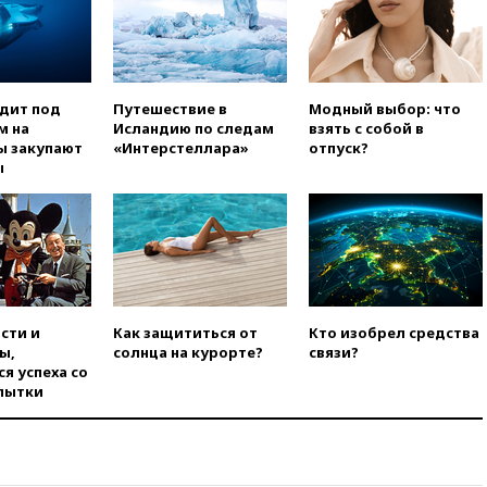
суда Венгрии согласился стать
президентом республики
вчера, 20:58
Финляндия
введет экзамен для
претендентов на получение
одит под
Путешествие в
Модный выбор: что
гражданства
м на
Исландию по следам
взять с собой в
ы закупают
«Интерстеллара»
отпуск?
вчера, 20:12
Минобороны
ы
Болгарии: упавший в стране
беспилотник, скорее всего,
был украинским
вчера, 19:29
ОАЭ обвинили
Иран в атаке на судно
нефтяной компании ADNOC в
Ормузе
сти и
Как защититься от
Кто изобрел средства
вчера, 18:56
«Газпром»: объем
ы,
солнца на курорте?
связи?
газа в европейских подземных
я успеха со
хранилищах достиг
пытки
антирекорда
вчера, 18:25
ТАСС: Уиткофф и
Кушнер могут вскоре посетить
Москву и Киев