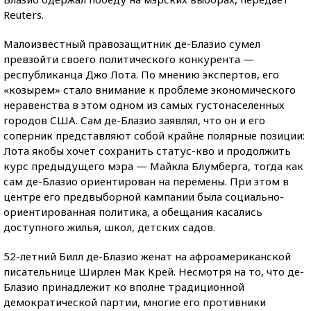
Reuters.
Малоизвестный правозащитник де-Блазио сумел
превзойти своего политического конкурента —
республиканца Джо Лота. По мнению экспертов, его
«козырем» стало внимание к проблеме экономического
неравенства в этом одном из самых густонаселенных
городов США. Сам де-Блазио заявлял, что он и его
соперник представляют собой крайне полярные позиции:
Лота якобы хочет сохранить статус-кво и продолжить
курс предыдущего мэра — Майкла Блумберга, тогда как
сам де-Блазио ориентирован на перемены. При этом в
центре его предвыборной кампании была социально-
ориентированная политика, а обещания касались
доступного жилья, школ, детских садов.
52-летний Билл де-Блазио женат на афроамериканской
писательнице Ширлен Мак Крей. Несмотря на то, что де-
Блазио принадлежит ко вполне традиционной
демократической партии, многие его противники