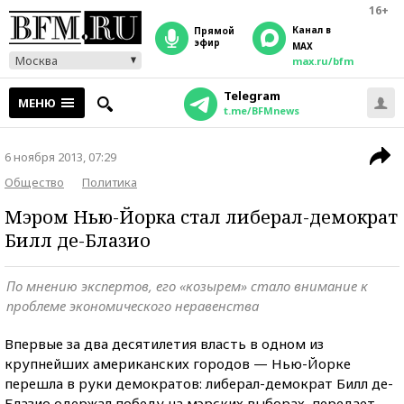
16+
Канал в
прямой
эфир
MAX
Москва
max.ru/bfm
Telegram
МЕНЮ
t.me/BFMnews
6 ноября 2013, 07:29
Общество
Политика
Мэром Нью-Йорка стал либерал-демократ
Билл де-Блазио
По мнению экспертов, его «козырем» стало внимание к
проблеме экономического неравенства
Впервые за два десятилетия власть в одном из
крупнейших американских городов — Нью-Йорке
перешла в руки демократов: либерал-демократ Билл де-
Блазио одержал победу на мэрских выборах, передает