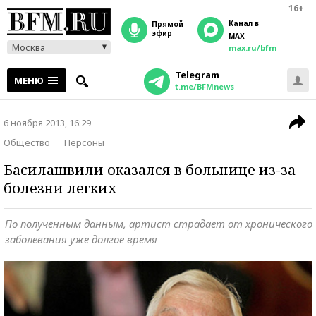
16+
Канал в
прямой
эфир
MAX
Москва
max.ru/bfm
Telegram
МЕНЮ
t.me/BFMnews
6 ноября 2013, 16:29
Общество
Персоны
Басилашвили оказался в больнице из-за
болезни легких
По полученным данным, артист страдает от хронического
заболевания уже долгое время