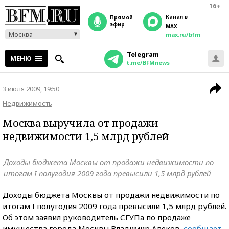
16+
Канал в
прямой
эфир
MAX
Москва
max.ru/bfm
Telegram
МЕНЮ
t.me/BFMnews
3 июля 2009, 19:50
Недвижимость
Москва выручила от продажи
недвижимости 1,5 млрд рублей
Доходы бюджета Москвы от продажи недвижимости по
итогам I полугодия 2009 года превысили 1,5 млрд рублей
Доходы бюджета Москвы от продажи недвижимости по
итогам I полугодия 2009 года превысили 1,5 млрд рублей.
Об этом заявил руководитель СГУПа по продаже
имущества города Москвы Владимир Авеков,
сообщает