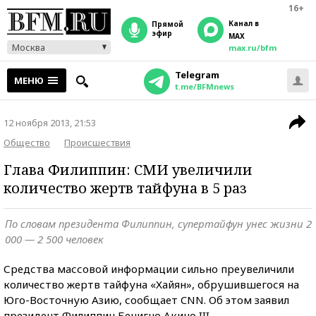
16+
Канал в
прямой
эфир
MAX
Москва
max.ru/bfm
Telegram
МЕНЮ
t.me/BFMnews
12 ноября 2013, 21:53
Общество
Происшествия
Глава Филиппин: СМИ увеличили
количество жертв тайфуна в 5 раз
По словам президента Филиппин, супертайфун унес жизни 2
000 — 2 500 человек
Средства массовой информации сильно преувеличили
количество жертв тайфуна «Хайян», обрушившегося на
Юго-Восточную Азию, сообщает CNN. Об этом заявил
президент Филиппин Бенигно Акино III.