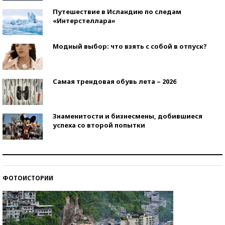
Путешествие в Исландию по следам
«Интерстеллара»
Модный выбор: что взять с собой в отпуск?
Самая трендовая обувь лета – 2026
Знаменитости и бизнесмены, добившиеся
успеха со второй попытки
Как защититься от солнца на курорте?
ФОТОИСТОРИИ
Кто изобрел средства связи?