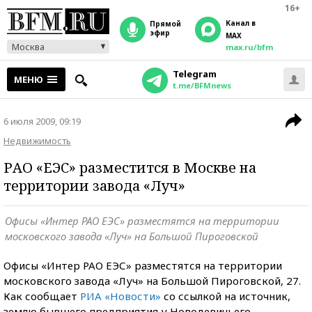
16+
Канал в
прямой
эфир
MAX
Москва
max.ru/bfm
Telegram
МЕНЮ
t.me/BFMnews
6 июля 2009, 09:19
Недвижимость
РАО «ЕЭС» разместится в Москве на
территории завода «Луч»
Офисы «Интер РАО ЕЭС» разместятся на территории
московского завода «Луч» на Большой Пироговской
Офисы «Интер РАО ЕЭС» разместятся на территории
московского завода «Луч» на Большой Пироговской, 27.
Как сообщает
РИА «Новости»
со ссылкой на источник,
землю бывшего предприятия у Новодевичьего