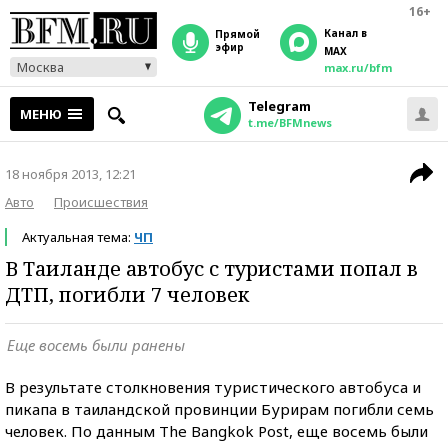
16+
Канал в
прямой
эфир
MAX
Москва
max.ru/bfm
Telegram
МЕНЮ
t.me/BFMnews
18 ноября 2013, 12:21
Авто
Происшествия
Актуальная тема:
ЧП
В Таиланде автобус с туристами попал в
ДТП, погибли 7 человек
Еще восемь были ранены
В результате столкновения туристического автобуса и
пикапа в таиландской провинции Бурирам погибли семь
человек. По данным The Bangkok Post, еще восемь были