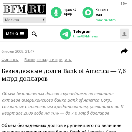
16+
Канал в
прямой
эфир
MAX
Москва
max.ru/bfm
Telegram
МЕНЮ
t.me/BFMnews
6 июля 2009, 21:47
Финансы
Банки, вклады и кредиты
Безнадежные долги Bank of America — 7,6
млрд долларов
Объем безнадежных долгов крупнейшего по величине
активов американского банка Bank of America Corp.,
связанных с ипотечным кредитованием, увеличился во II
квартале 2009 года на 10% — до 7,6 млрд долларов
Объем безнадежных долгов крупнейшего по величине
активов американского банка Bank of America Corp.,