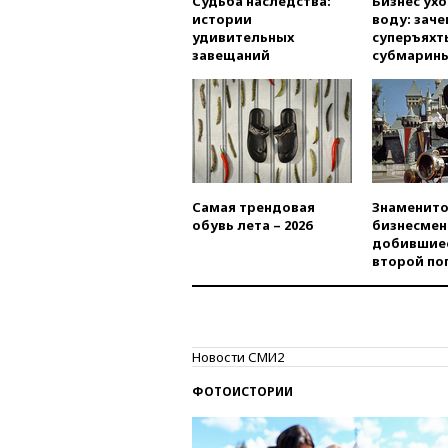
Судьба наследства:
Бизнес ух
истории
воду: заче
удивительных
суперъяхт
завещаний
субмарин
Самая трендовая
Знаменито
обувь лета – 2026
бизнесмен
добившиес
второй по
Новости СМИ2
ФОТОИСТОРИИ