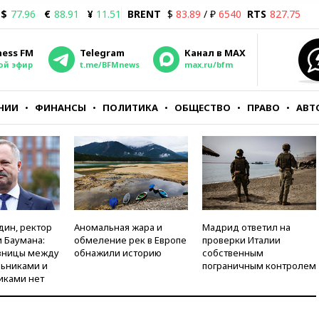
$
77.96
€
88.91
¥
11.51
BRENT
$
83.89
/ ₽
6540
RTS
827.75
ness FM
Telegram
Канал в MAX
ой эфир
t.me/BFMnews
max.ru/bfm
НИИ
ФИНАНСЫ
ПОЛИТИКА
ОБЩЕСТВО
ПРАВО
АВТ
дин, ректор
Аномальная жара и
Мадрид ответил на
 Баумана:
обмеление рек в Европе
проверки Италии
зницы между
обнажили историю
собственным
ьниками и
пограничным контролем
иками нет