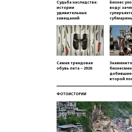
Судьба наследства:
Бизнес ух
истории
воду: заче
удивительных
суперъяхт
завещаний
субмарин
Самая трендовая
Знаменито
обувь лета – 2026
бизнесмен
добившиес
второй по
ФОТОИСТОРИИ