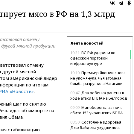
ирует мясо в РФ на 1,3 млрд
етствовал отмену
Лента новостей
 другой мясной продукции
10:31
ВС РФ ударили по
одесской портовой
инфраструктуре
ветствовал отмену
и другой мясной
10:10
Премьер Японии снова
этом американский лидер
не упомянула, чья атомная
бомба разрушила Нагасаки
онференции по итогам
РИА «Новости»
.
09:47
Два ребенка ранены в
ходе атаки БПЛА на Белгород
ажный шаг по снятию
09:09
Минобороны: за ночь
Речь идет об импорте на
сбито 153 украинских БПЛА
вил Обама.
08:50
Состояние здоровья
Джо Байдена ухудшилось
ывая стабилизацию