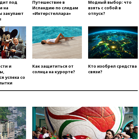
одит под
Путешествие в
Модный выбор: что
Белгородской области погиб
м на
Исландию по следам
взять с собой в
мирный житель
ы закупают
«Интерстеллара»
отпуск?
ы
вчера, 14:54
В Аргентине умер
отец футболиста Лионеля
Месси
вчера, 14:43
Турция
ограничила судоходство в
Черном море
вчера, 14:20
Генпрокурором
сти и
Как защититься от
Кто изобрел средства
США стал Тодд Бланш
ы,
солнца на курорте?
связи?
вчера, 13:37
Пляжи
я успеха со
Геленджика закрыты из-за
пытки
опасности БПЛА
вчера, 13:03
Испания ввела
погранконтроль для
итальянских туристов
вчера, 12:27
Возгорание на
Ильском НПЗ, вызванное
атакой БПЛА, потушили