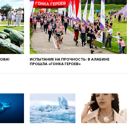
Иран в атаке на судно
нефтяной компании ADNOC в
Ормузе
вчера, 18:56
«Газпром»: объем
газа в европейских подземных
хранилищах достиг
антирекорда
вчера, 18:25
ТАСС: Уиткофф и
Кушнер могут вскоре посетить
Москву и Киев
ЛОВА!
ИСПЫТАНИЕ НА ПРОЧНОСТЬ: В АЛАБИНЕ
ПРОШЛА «ГОНКА ГЕРОЕВ»
вчера, 17:43
«Тиса» выдвинула
экс-председателя Верховного
суда на пост президента
Венгрии
вчера, 16:50
Politico: «Газовая
авантюра Германии ставит под
угрозу европейскую зиму»
вчера, 16:16
Беспилотник
взорвался вблизи
газопровода в Болгарии
вчера, 15:25
При атаке БПЛА в