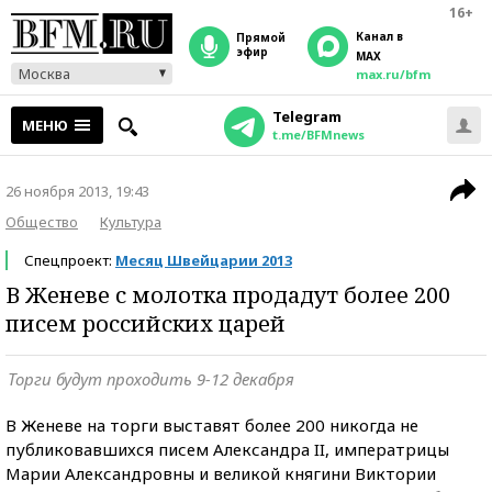
16+
Канал в
прямой
эфир
MAX
Москва
max.ru/bfm
Telegram
МЕНЮ
t.me/BFMnews
26 ноября 2013, 19:43
Общество
Культура
Спецпроект:
Месяц Швейцарии 2013
В Женеве с молотка продадут более 200
писем российских царей
Торги будут проходить 9-12 декабря
В Женеве на торги выставят более 200 никогда не
публиковавшихся писем Александра II, императрицы
Марии Александровны и великой княгини Виктории