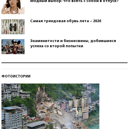
Модный выбор: что взять с собой в отпуск?
Самая трендовая обувь лета – 2026
Знаменитости и бизнесмены, добившиеся
успеха со второй попытки
Как защититься от солнца на курорте?
ФОТОИСТОРИИ
Кто изобрел средства связи?