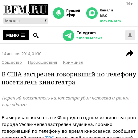
16+
Канал в
прямой
эфир
MAX
Москва
max.ru/bfm
Telegram
МЕНЮ
t.me/BFMnews
14 января 2014, 01:30
Общество
Происшествия
Криминал
В США застрелен говоривший по телефону
посетитель кинотеатра
Нервный посетитель кинотеатра убил человека и ранил
еще одного
В американском штате Флорида в одном из кинотеатров
города Уэсли-Чепел застрелен мужчина, громко
говоривший по телефону во время киносеанса, сообщает
новостной портал
TBO
со ссылкой на заявление местной