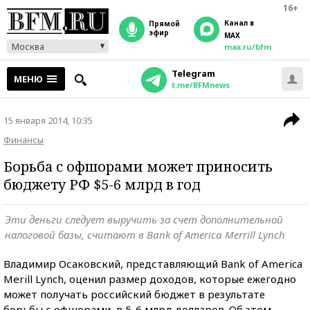
16+
Канал в
прямой
эфир
MAX
Москва
max.ru/bfm
Telegram
МЕНЮ
t.me/BFMnews
15 января 2014, 10:35
Финансы
Борьба с офшорами может приносить
бюджету РФ $5-6 млрд в год
Эти деньги следует выручить за счет дополнительной
налоговой базы, считают в Bank of America Merrill Lynch
Владимир Осаковский, представляющий Bank of America
Merill Lynch, оценил размер доходов, которые ежегодно
может получать российский бюджет в результате
борьбы с офшорами, в 5-6 млрд долларов. Об этом