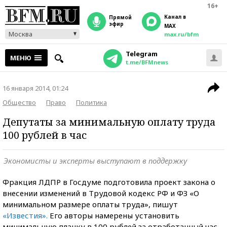
16+
Канал в
прямой
эфир
MAX
Москва
max.ru/bfm
Telegram
МЕНЮ
t.me/BFMnews
16 января 2014, 01:24
Общество
Право
Политика
Депутаты за минимальную оплату труда
100 рублей в час
Экономисты и эксперты выступают в поддержку
Фракция ЛДПР в Госдуме подготовила проект закона о
внесении изменений в Трудовой кодекс РФ и ФЗ «О
минимальном размере оплаты труда», пишут
«Известия».
Его авторы намерены установить
минимальную планку в 100 рублей за отработанный час.