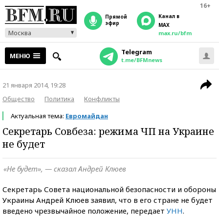
16+
Канал в
прямой
эфир
MAX
Москва
max.ru/bfm
Telegram
МЕНЮ
t.me/BFMnews
21 января 2014, 19:28
Общество
Политика
Конфликты
Актуальная тема:
Евромайдан
Секретарь Совбеза: режима ЧП на Украине
не будет
«Не будет», — сказал Андрей Клюев
Секретарь Совета национальной безопасности и обороны
Украины Андрей Клюев заявил, что в его стране не будет
введено чрезвычайное положение, передает
УНН
.