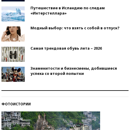
Путешествие в Исландию по следам
«Интерстеллара»
Модный выбор: что взять с собой в отпуск?
Самая трендовая обувь лета – 2026
Знаменитости и бизнесмены, добившиеся
успеха со второй попытки
Как защититься от солнца на курорте?
ФОТОИСТОРИИ
Кто изобрел средства связи?