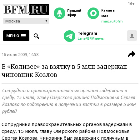
16+
Канал в
прямой
эфир
MAX
Москва
max.ru/bfm
Telegram
МЕНЮ
t.me/BFMnews
16 июля 2009, 14:58
В «Колизее» за взятку в 5 млн задержан
чиновник Козлов
Сотрудники правоохранительных органов задержали в
среду, 15 июля, главу Озерского района Подмосковья Сергея
Козлова по подозрению в получении взятки в размере 5 млн
рублей
Сотрудники правоохранительных органов задержали в
среду, 15 июля, главу Озерского района Подмосковья
Сергея Козлова. Чиновник был задержан с поличным в