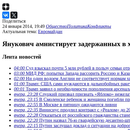
Поделиться
24 января 2014, 19:49
Общество
Политика
Конфликты
Актуальная тема:
Евромайдан
Янукович амнистирует задержанных в х
Лента новостей
04:00
Суд взыскал почти 5 млн рублей в пользу семьи отр
03:00
МИД РФ: попытки Запада рассорить Россию и Каза
02:00
Ни один водоем Англии не соответствует нормам х
01:00
Трамп: США сами нуждаются в дальнобойных ракета
00:01
Трамп заявил о необходимости пополнения арсена
вчера, 23:28
Слуцкий призвал признать «Яблоко» нежела
вчера, 23:15
В Смоленске ребенок и женщина погибли при
вчера, 22:55
В Москве в пятницу ожидаются ливни
вчера, 22:35
Винисиус продлил контракт с «Реалом» до 2
вчера, 22:28
Отказаться от российского гражданства стан
вчера, 22:20
Путин назвал 76-ю гвардейскую десантно-ш
вчера, 22:15
Путин заслушал доклад о ситуации на добро