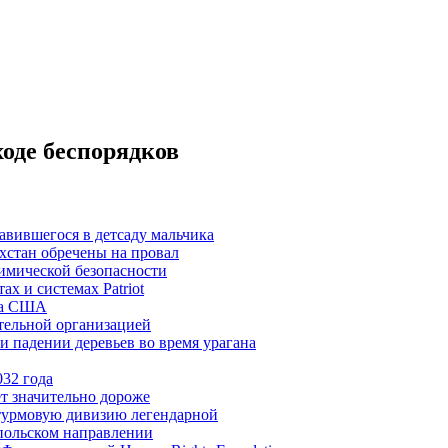
оде беспорядков
авившегося в детсаду мальчика
хстан обречены на провал
имической безопасности
х и системах Patriot
ла США
тельной организацией
 падении деревьев во время урагана
032 года
ет значительно дороже
турмовую дивизию легендарной
польском направлении