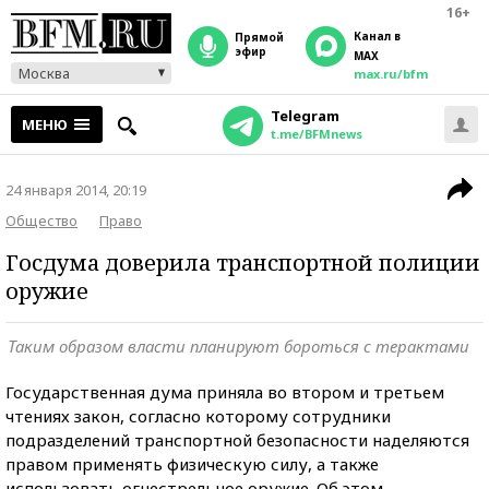
16+
Канал в
прямой
эфир
MAX
Москва
max.ru/bfm
Telegram
МЕНЮ
t.me/BFMnews
24 января 2014, 20:19
Общество
Право
Госдума доверила транспортной полиции
оружие
Таким образом власти планируют бороться с терактами
Государственная дума приняла во втором и третьем
чтениях закон, согласно которому сотрудники
подразделений транспортной безопасности наделяются
правом применять физическую силу, а также
использовать огнестрельное оружие. Об этом