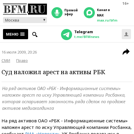
16+
Канал в
прямой
эфир
MAX
Москва
max.ru/bfm
Telegram
МЕНЮ
t.me/BFMnews
16 июля 2009, 20:26
СМИ
Право
Суд наложил арест на активы РБК
На ряд активов ОАО «РБК - Информационные системы»
наложен арест по иску Управляющей компании Росбанка,
которая оспаривает законность ряда сделок по продаже
активов медиахолдинга
На ряд активов ОАО «РБК - Информационные системы»
наложен арест по иску Управляющей компании Росбанка,
сообщает
РИА «Новости»
. УК Росбанка подала иск в