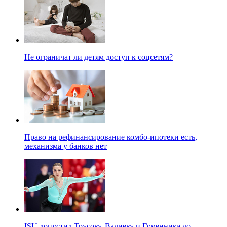
Не ограничат ли детям доступ к соцсетям?
Право на рефинансирование комбо-ипотеки есть,
механизма у банков нет
ISU допустил Трусову, Валиеву и Гуменника до