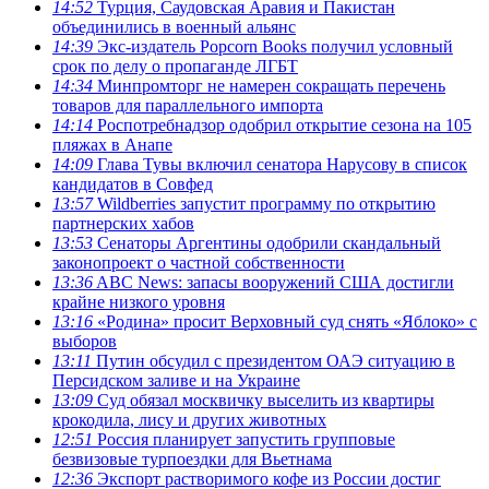
14:52
Турция, Саудовская Аравия и Пакистан
объединились в военный альянс
14:39
Экс-издатель Popcorn Books получил условный
срок по делу о пропаганде ЛГБТ
14:34
Минпромторг не намерен сокращать перечень
товаров для параллельного импорта
14:14
Роспотребнадзор одобрил открытие сезона на 105
пляжах в Анапе
14:09
Глава Тувы включил сенатора Нарусову в список
кандидатов в Совфед
13:57
Wildberries запустит программу по открытию
партнерских хабов
13:53
Сенаторы Аргентины одобрили скандальный
законопроект о частной собственности
13:36
ABC News: запасы вооружений США достигли
крайне низкого уровня
13:16
«Родина» просит Верховный суд снять «Яблоко» с
выборов
13:11
Путин обсудил с президентом ОАЭ ситуацию в
Персидском заливе и на Украине
13:09
Суд обязал москвичку выселить из квартиры
крокодила, лису и других животных
12:51
Россия планирует запустить групповые
безвизовые турпоездки для Вьетнама
12:36
Экспорт растворимого кофе из России достиг