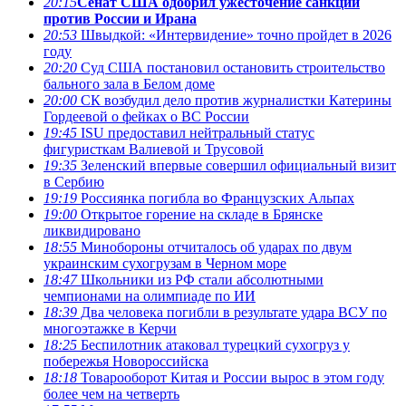
20:15
Сенат США одобрил ужесточение санкций
против России и Ирана
20:53
Швыдкой: «Интервидение» точно пройдет в 2026
году
20:20
Суд США постановил остановить строительство
бального зала в Белом доме
20:00
СК возбудил дело против журналистки Катерины
Гордеевой о фейках о ВС России
19:45
ISU предоставил нейтральный статус
фигуристкам Валиевой и Трусовой
19:35
Зеленский впервые совершил официальный визит
в Сербию
19:19
Россиянка погибла во Французских Альпах
19:00
Открытое горение на складе в Брянске
ликвидировано
18:55
Минобороны отчиталось об ударах по двум
украинским сухогрузам в Черном море
18:47
Школьники из РФ стали абсолютными
чемпионами на олимпиаде по ИИ
18:39
Два человека погибли в результате удара ВСУ по
многоэтажке в Керчи
18:25
Беспилотник атаковал турецкий сухогруз у
побережья Новороссийска
18:18
Товарооборот Китая и России вырос в этом году
более чем на четверть