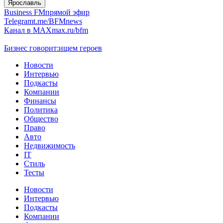
Ярославль
Business FM
прямой эфир
Telegram
t.me/BFMnews
Канал в MAX
max.ru/bfm
Бизнес говорит:
ищем героев
Новости
Интервью
Подкасты
Компании
Финансы
Политика
Общество
Право
Авто
Недвижимость
IT
Стиль
Тесты
Новости
Интервью
Подкасты
Компании