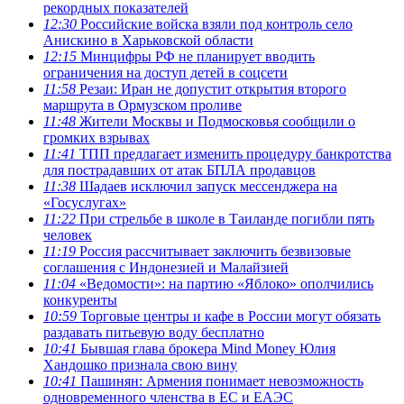
рекордных показателей
12:30
Российские войска взяли под контроль село
Анискино в Харьковской области
12:15
Минцифры РФ не планирует вводить
ограничения на доступ детей в соцсети
11:58
Резаи: Иран не допустит открытия второго
маршрута в Ормузском проливе
11:48
Жители Москвы и Подмосковья сообщили о
громких взрывах
11:41
ТПП предлагает изменить процедуру банкротства
для пострадавших от атак БПЛА продавцов
11:38
Шадаев исключил запуск мессенджера на
«Госуслугах»
11:22
При стрельбе в школе в Таиланде погибли пять
человек
11:19
Россия рассчитывает заключить безвизовые
соглашения с Индонезией и Малайзией
11:04
«Ведомости»: на партию «Яблоко» ополчились
конкуренты
10:59
Торговые центры и кафе в России могут обязать
раздавать питьевую воду бесплатно
10:41
Бывшая глава брокера Mind Money Юлия
Хандошко признала свою вину
10:41
Пашинян: Армения понимает невозможность
одновременного членства в ЕС и ЕАЭС