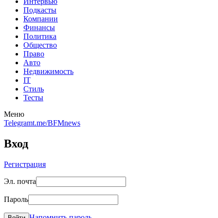
Интервью
Подкасты
Компании
Финансы
Политика
Общество
Право
Авто
Недвижимость
IT
Стиль
Тесты
Меню
Telegram
t.me/BFMnews
Вход
Регистрация
Эл. почта
Пароль
Напомнить пароль
Войти