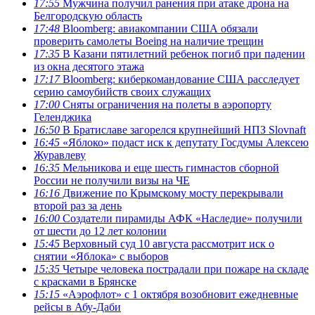
17:55
Мужчина получил ранения при атаке дрона на
Белгородскую область
17:48
Bloomberg: авиакомпании США обязали
проверить самолеты Boeing на наличие трещин
17:35
В Казани пятилетний ребенок погиб при падении
из окна десятого этажа
17:17
Bloomberg: киберкомандование США расследует
серию самоубийств своих служащих
17:00
Сняты ограничения на полеты в аэропорту
Геленджика
16:50
В Братиславе загорелся крупнейший НПЗ Slovnaft
16:45
«Яблоко» подаст иск к депутату Госдумы Алексею
Журавлеву
16:35
Мельникова и еще шесть гимнастов сборной
России не получили визы на ЧЕ
16:16
Движение по Крымскому мосту перекрывали
второй раз за день
16:00
Создатели пирамиды АФК «Наследие» получили
от шести до 12 лет колонии
15:45
Верховный суд 10 августа рассмотрит иск о
снятии «Яблока» с выборов
15:35
Четыре человека пострадали при пожаре на складе
с красками в Брянске
15:15
«Аэрофлот» с 1 октября возобновит ежедневные
рейсы в Абу-Даби