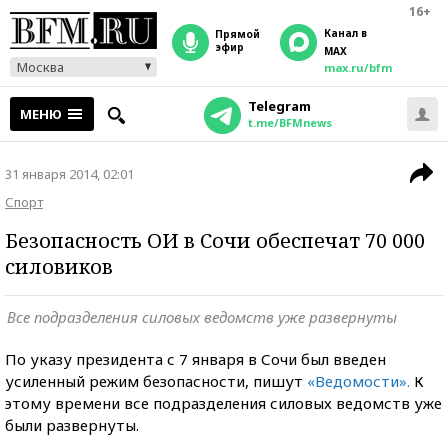
16+
Канал в
прямой
эфир
MAX
Москва
max.ru/bfm
Telegram
МЕНЮ
t.me/BFMnews
31 января 2014, 02:01
Спорт
Безопасность ОИ в Сочи обеспечат 70 000
силовиков
Все подразделения силовых ведомств уже развернуты
По указу президента с 7 января в Сочи был введен
усиленный режим безопасности, пишут
«Ведомости».
К
этому времени все подразделения силовых ведомств уже
были развернуты.