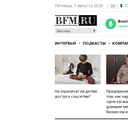
Пятница, 7 августа 2026
$
77
ЦБ
Busi
прям
Москва
ИНТЕРВЬЮ
ПОДКАСТЫ
КОМПА
СТИЛЬ
ТЕСТЫ
Не ограничат ли детям
Предприни
доступ к соцсетям?
том, как ча
одно касан
доверие м
бизнесом и