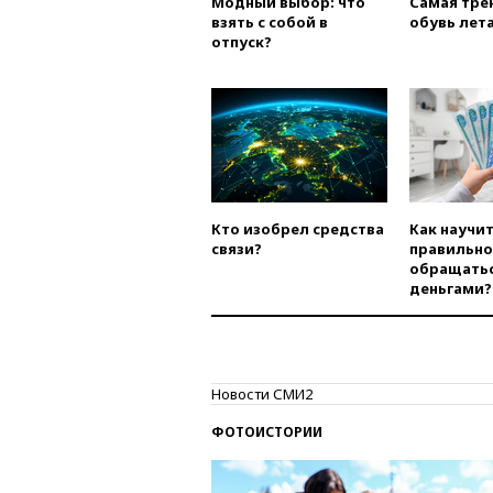
Модный выбор: что
Самая тре
взять с собой в
обувь лета
отпуск?
Кто изобрел средства
Как научи
связи?
правильно
обращатьс
деньгами?
Новости СМИ2
ФОТОИСТОРИИ