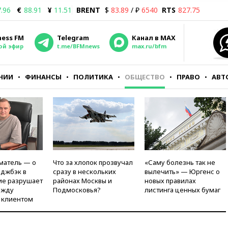
.96
€
88.91
¥
11.51
BRENT
$
83.89
/ ₽
6540
RTS
827.75
ness FM
Telegram
Канал в MAX
ой эфир
t.me/BFMnews
max.ru/bfm
НИИ
ФИНАНСЫ
ПОЛИТИКА
ОБЩЕСТВО
ПРАВО
АВТ
матель — о
Что за хлопок прозвучал
«Саму болезнь так не
рджбэк в
сразу в нескольких
вылечить» — Юргенс о
ие разрушает
районах Москвы и
новых правилах
ежду
Подмосковья?
листинга ценных бумаг
 клиентом