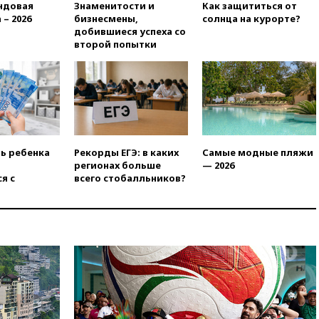
ндовая
Знаменитости и
Как защититься от
«Госуслугах»
 – 2026
бизнесмены,
солнца на курорте?
11:22
При стрельбе в школе в
добившиеся успеха со
Таиланде погибли пять
второй попытки
человек
11:19
Россия рассчитывает
заключить безвизовые
соглашения с Индонезией и
Малайзией
11:04
«Ведомости»: на партию
«Яблоко» ополчились
ть ребенка
Рекорды ЕГЭ: в каких
Самые модные пляжи
конкуренты
регионах больше
— 2026
я с
всего стобалльников?
10:59
Торговые центры и кафе
в России могут обязать
раздавать питьевую воду
бесплатно
10:41
Бывшая глава брокера
Mind Money Юлия Хандошко
признала свою вину
10:41
Пашинян: Армения
понимает невозможность
одновременного членства в