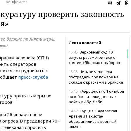
Конфликты
куратуру проверить законность
я»
тво должно принять меры,
Лента новостей
века
15:45
Верховный суд 10
правам человека (СПЧ)
августа рассмотрит иск о
снятии «Яблока» с выборов
рить операторов
шихся сотрудничать с
15:35
Четыре человека
сообщает
пресс-служба
пострадали при пожаре на
складе с красками в Брянске
15:15
«Аэрофлот» с 1 октября
атуру принять меры по
возобновит ежедневные
торов.
рейсы в Абу-Даби
14:52
Турция, Саудовская
ся 26 января после
Аравия и Пакистан
а опроса. В преддверии 70-
объединились в военный
альянс
 телеканал спросил у