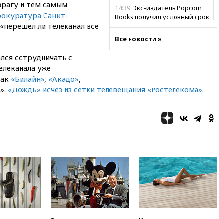
 врагу и тем самым
14:39
Экс-издатель Popcorn
окуратура Санкт-
Books получил условный срок
«перешел ли телеканал все
по делу о пропаганде ЛГБТ
Все новости »
14:34
Минпромторг не
намерен сокращать перечень
лся сотрудничать с
товаров для параллельного
импорта
елеканала уже
как
«Билайн»
,
«Акадо»
,
14:14
Роспотребнадзор
».
«Дождь» исчез из сетки телевещания «Ростелекома»
.
одобрил открытие сезона на
105 пляжах в Анапе
14:09
Глава Тувы включил
сенатора Нарусову в список
кандидатов в Совфед
13:57
Wildberries запустит
программу по открытию
партнерских хабов
13:53
Сенаторы Аргентины
одобрили скандальный
законопроект о частной
собственности