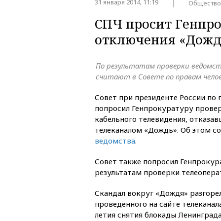
31 января 2014, 11:19
Общество
СПЧ просит Генпро
отключения «Дожд
По результатам проверки ведомс
считают в Совете по правам чело
Совет при президенте России по 
попросил Генпрокуратуру прове
кабельного телевидения, отказав
телеканалом «Дождь». Об этом 
ведомства
.
Совет также попросил Генпрокур
результатам проверки телеопера
Скандал вокруг «Дождя» разгорел
проведенного на сайте телеканал
летия снятия блокады Ленинграда