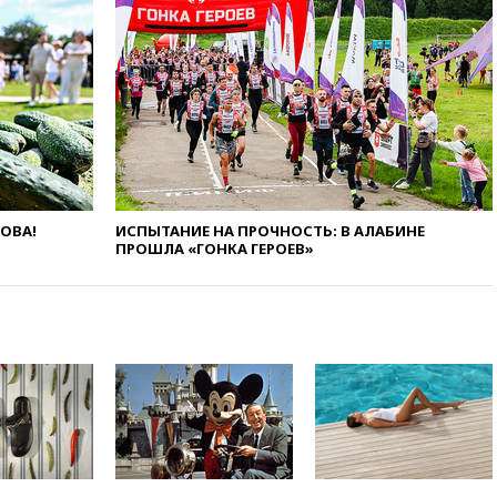
12:30
Российские войска
взяли под контроль село
Анискино в Харьковской
области
12:15
Минцифры РФ не
планирует вводить
ограничения на доступ детей
в соцсети
11:58
Резаи: Иран не допустит
открытия второго маршрута в
ЛОВА!
ИСПЫТАНИЕ НА ПРОЧНОСТЬ: В АЛАБИНЕ
Ормузском проливе
ПРОШЛА «ГОНКА ГЕРОЕВ»
11:48
Жители Москвы и
Подмосковья сообщили о
громких взрывах
11:41
ТПП предлагает
изменить процедуру
банкротства для
пострадавших от атак БПЛА
продавцов
11:38
Шадаев исключил
запуск мессенджера на