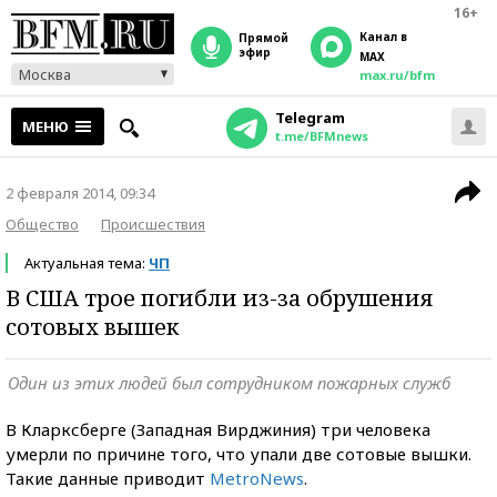
16+
Канал в
прямой
эфир
MAX
Москва
max.ru/bfm
Telegram
МЕНЮ
t.me/BFMnews
2 февраля 2014, 09:34
Общество
Происшествия
Актуальная тема:
ЧП
В США трое погибли из-за обрушения
сотовых вышек
Один из этих людей был сотрудником пожарных служб
В Кларксберге (Западная Вирджиния) три человека
умерли по причине того, что упали две сотовые вышки.
Такие данные приводит
MetroNews
.