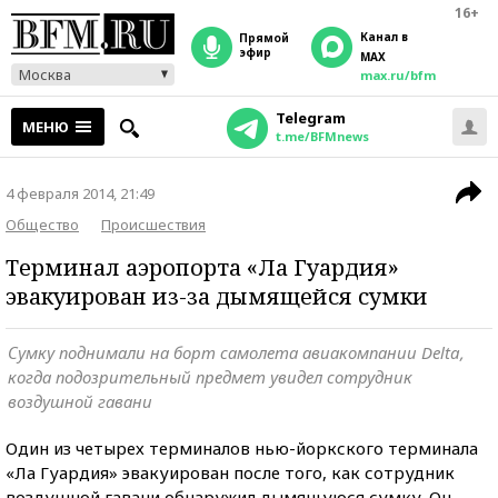
16+
Канал в
прямой
эфир
MAX
Москва
max.ru/bfm
Telegram
МЕНЮ
t.me/BFMnews
4 февраля 2014, 21:49
Общество
Происшествия
Терминал аэропорта «Ла Гуардия»
эвакуирован из-за дымящейся сумки
Сумку поднимали на борт самолета авиакомпании Delta,
когда подозрительный предмет увидел сотрудник
воздушной гавани
Один из четырех терминалов нью-йоркского терминала
«Ла Гуардия» эвакуирован после того, как сотрудник
воздушной гавани обнаружил дымящуюся сумку. Он