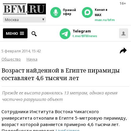
16+
Канал в
прямой
эфир
MAX
Москва
max.ru/bfm
Telegram
МЕНЮ
t.me/BFMnews
5 февраля 2014, 15:42
Общество
Наука
Возраст найденной в Египте пирамиды
составляет 4,6 тысячи лет
Прежде ее высота равнялась 13 метрам, однако время
частично разрушило объект
Сотрудники Института Востока Чикагского
университета откопали в Египте 5-метровую пирамиду,
возраст которой равняется примерно 4,6 тысячи лет.
Подробности приводит
LiveScience
.