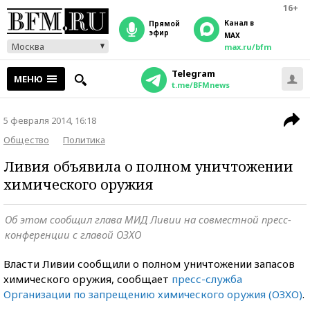
16+
Канал в
прямой
эфир
MAX
Москва
max.ru/bfm
Telegram
МЕНЮ
t.me/BFMnews
5 февраля 2014, 16:18
Общество
Политика
Ливия объявила о полном уничтожении
химического оружия
Об этом сообщил глава МИД Ливии на совместной пресс-
конференции с главой ОЗХО
Власти Ливии сообщили о полном уничтожении запасов
химического оружия, сообщает
пресс-служба
Организации по запрещению химического оружия (ОЗХО)
.